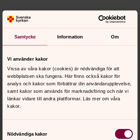
Senast ändrad 17 december 2025
Synpunkter eller frågor på sidans
Samtycke
Information
Om
innehåll?
sondrum.vapno@svenskakyrkan.se
Vi använder kakor
Dela
Vissa av våra kakor (cookies) är nödvändiga för att
webbplatsen ska fungera. Här finns också kakor för
Tillbaka till toppen
Tillbaka till innehållet
analys och kakor som förbättrar din användarupplevelse,
samt kakor som används för marknadsföring och när vi
länkar vidare till andra plattformar. Läs mer om våra
kakor.
Kontakt
Samtyckesval
Nödvändiga kakor
Kalender