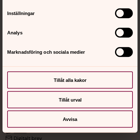
Inställningar
Hitta snabbt
Analys
Sociala kanaler
Marknadsföring och sociala medier
Tillåt alla kakor
Jourhavande präst
Tillåt urval
Akut samtals- och krisstöd. Prata eller chatta anonymt
med en präst på kvällar och nätter.
Avvisa
Chatt
Digitalt brev