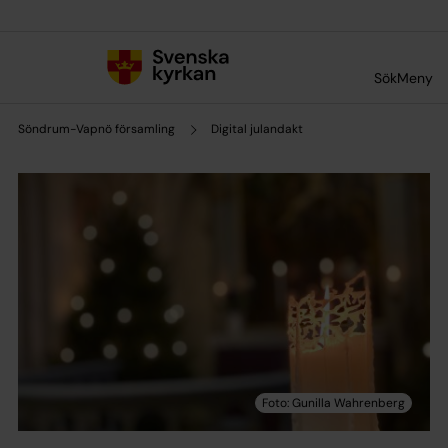
Till innehållet
Till undermeny
Sök
Meny
Söndrum-Vapnö församling
Digital julandakt