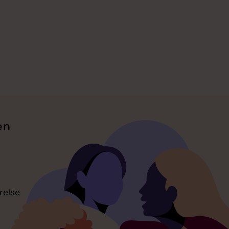
en
relse