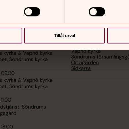
er
Hitta snabbt
Tillåt urval
Söndrums kyrka
 09.00
Vapnö kyrka
 kyrka & Vapnö kyrka
Söndrums församlingsg
ppet, Söndrums kyrka
Örtagården
Sidkarta
 09.00
 kyrka & Vapnö kyrka
ppet, Söndrums kyrka
 11.00
udstjänst, Söndrums
ngsgård
 18.00