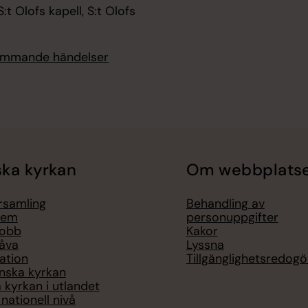
:t Olofs kapell, S:t Olofs
kommande händelser
ka kyrkan
Om webbplats
örsamling
Behandling av
lem
personuppgifter
jobb
Kakor
åva
Lyssna
ation
Tillgänglighetsredogö
nska kyrkan
 kyrkan i utlandet
nationell nivå