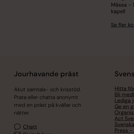
Mässa - S
kapell
Se fler 
Jourhavande präst
Svens
Hitta f
Akut samtals- och krisstöd.
Bli med
Prata eller chatta anonymt
Lediga 
med en präst på kvällar och
Ge en g
Organis
nätter.
Act Sve
Svenska
Chatt
Press – 