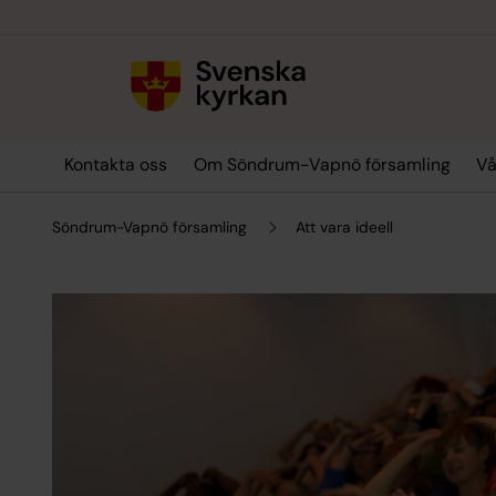
Till innehållet
Till undermeny
Kontakta oss
Om Söndrum-Vapnö församling
Vå
Söndrum-Vapnö församling
Att vara ideell