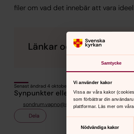
filer om vad det innebär att vara ide
Länkar och dokument
Samtycke
Vi använder kakor
Senast ändrad 4 oktober 2017
Synpunkter eller frågor på sidans i
Vissa av våra kakor (cookies
som förbättrar din användaru
sondrum.vapno@svenskakyrkan.se
plattformar. Läs mer om våra
Dela
Samtyckesval
Nödvändiga kakor