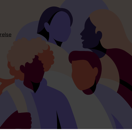
relse