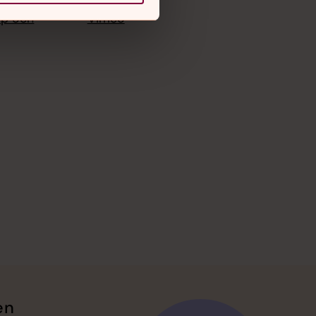
 kyrkan
Instagram
op och
Vimeo
en