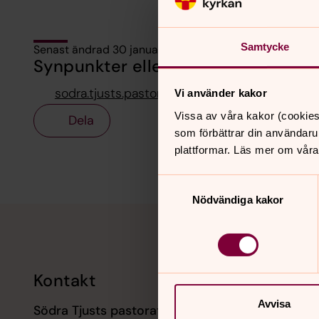
Samtycke
Senast ändrad 30 januari 2026
Synpunkter eller frågor på sidans i
sodra.tjusts.pastorat@svenskakyrkan.se
Vi använder kakor
Vissa av våra kakor (cookies
Dela
som förbättrar din användaru
plattformar. Läs mer om våra
Samtyckesval
Nödvändiga kakor
Tillbaka till toppen
Tillbaka till innehållet
Kontakt
Kalend
Avvisa
Södra Tjusts pastorat
9 augusti