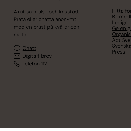
Hitta f
Akut samtals- och krisstöd.
Bli med
Prata eller chatta anonymt
Lediga 
med en präst på kvällar och
Ge en g
Organis
nätter.
Act Sve
Svenska
Chatt
Press – 
Digitalt brev
Telefon 112