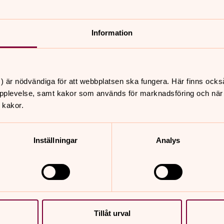
Information
nnehåll?
) är nödvändiga för att webbplatsen ska fungera. Här finns ocks
pplevelse, samt kakor som används för marknadsföring och när vi
 kakor.
Inställningar
Analys
er
Hitta snabbt
Tillåt urval
Kontakta oss
 10.00