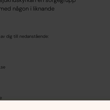
i sjukhuskyrkan en sorgegrupp
g med någon i liknande
av dig till nedanstående:
.se
e