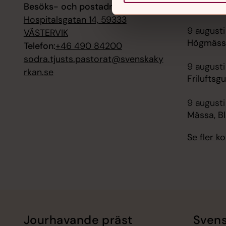
Besöks- och postadress:
Mässa, Mi
Hospitalsgatan 14, 59333
9 augusti
VÄSTERVIK
Högmässa,
Telefon:
+46 490 84200
sodra.tjusts.pastorat@svenskaky
9 augusti
rkan.se
Friluftsg
9 augusti
Mässa, B
Se fler 
Jourhavande präst
Svens