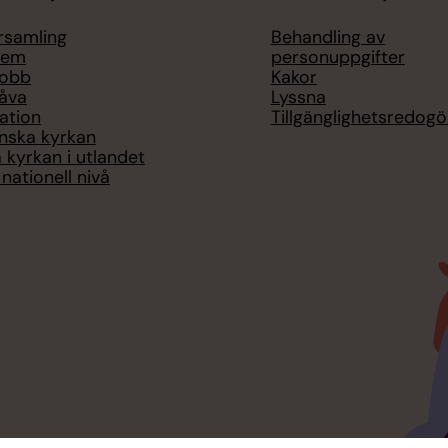
örsamling
Behandling av
lem
personuppgifter
jobb
Kakor
åva
Lyssna
ation
Tillgänglighetsredogö
nska kyrkan
 kyrkan i utlandet
nationell nivå