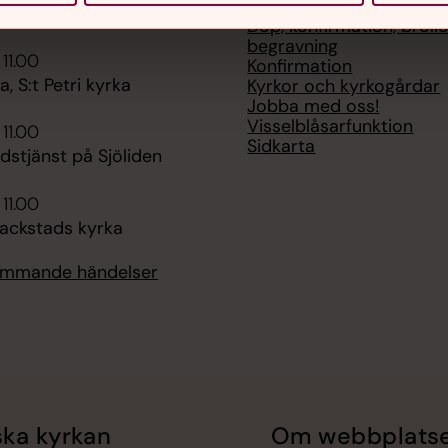
Kalender - Vad händer i
sterhults kyrka
Dop, konfirmation, bröll
begravning
 11.00
Konfirmation
 S:t Petri kyrka
Kyrkor och kyrkogårdar
Jobba med oss!
Visselblåsarfunktion
 11.00
Sidkarta
udstjänst på Sjöliden
 11.00
lackstads kyrka
kommande händelser
ka kyrkan
Om webbplats