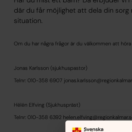
Har du mist ett barn? Då erbjuder vi 
där du får möjlighet att dela din sor
situation.
Om du har några frågor är du välkommen att höra 
Jonas Karlsson (sjukhuspastor)
Telnr: 010-358 6907 jonas.karlsson@regionkalmar
Hélén Elfving (Sjukhuspräst)
Telnr: 010-358 6392 helen.elfving@regionkalmar.s