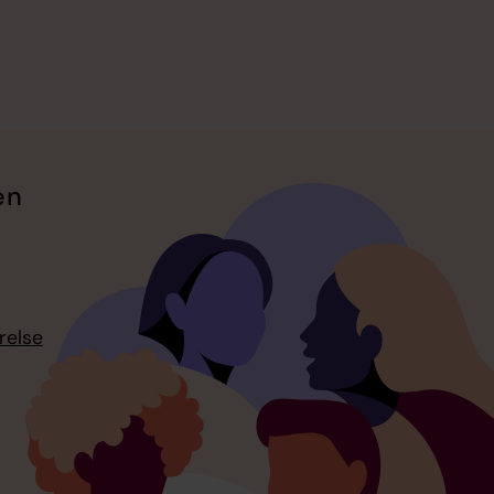
en
relse