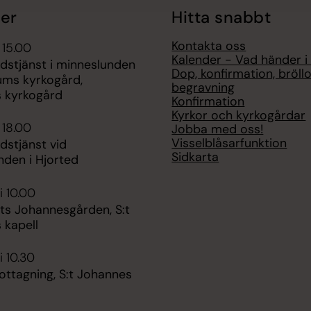
er
Hitta snabbt
Kontakta oss
 15.00
Kalender - Vad händer i
udstjänst i minneslunden
Dop, konfirmation, bröll
ums kyrkogård,
begravning
 kyrkogård
Konfirmation
Kyrkor och kyrkogårdar
 18.00
Jobba med oss!
Visselblåsarfunktion
udstjänst vid
Sidkarta
nden i Hjorted
i 10.00
ts Johannesgården, S:t
 kapell
i 10.30
ottagning, S:t Johannes