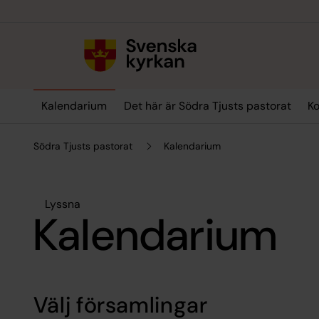
Till innehållet
Till undermeny
Kalendarium
Det här är Södra Tjusts pastorat
Ko
Södra Tjusts pastorat
Kalendarium
Lyssna
Kalendarium
Välj församlingar
Hoppa över filtrering