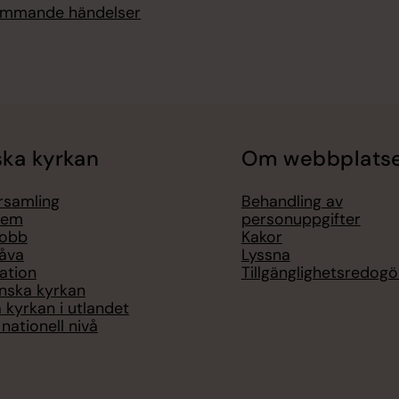
kommande händelser
ka kyrkan
Om webbplats
örsamling
Behandling av
lem
personuppgifter
jobb
Kakor
åva
Lyssna
ation
Tillgänglighetsredogö
nska kyrkan
 kyrkan i utlandet
nationell nivå