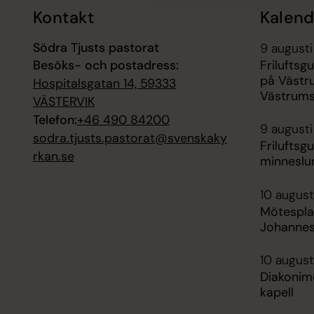
Kontakt
Kalend
Södra Tjusts pastorat
9 augusti
Besöks- och postadress:
Friluftsg
på Västr
Hospitalsgatan 14, 59333
Västrums
VÄSTERVIK
Telefon:
+46 490 84200
9 augusti
sodra.tjusts.pastorat@svenskaky
Friluftsg
rkan.se
minneslu
10 august
Mötespla
Johannes
10 august
Diakonim
kapell