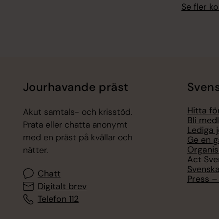
Se fler 
Jourhavande präst
Svens
Hitta f
Akut samtals- och krisstöd.
Bli med
Prata eller chatta anonymt
Lediga 
med en präst på kvällar och
Ge en g
Organis
nätter.
Act Sve
Svenska
Chatt
Press – 
Digitalt brev
Telefon 112