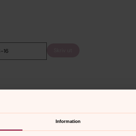
Skriv ut
änder
Information