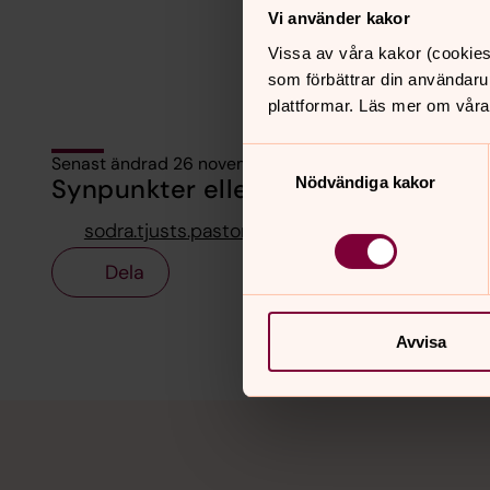
Vi använder kakor
Vissa av våra kakor (cookies
som förbättrar din användaru
plattformar. Läs mer om våra
Samtyckesval
Senast ändrad 26 november 2025
Nödvändiga kakor
Synpunkter eller frågor på sidans i
sodra.tjusts.pastorat@svenskakyrkan.se
Dela
Avvisa
Tillbaka till toppen
Tillbaka till innehållet