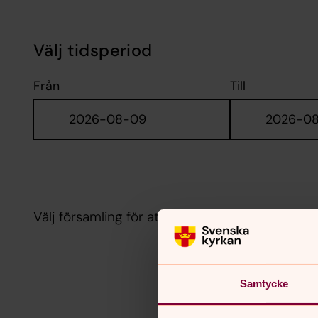
Välj tidsperiod
Från
Till
Välj församling för att visa aktuella kalenderh
Samtycke