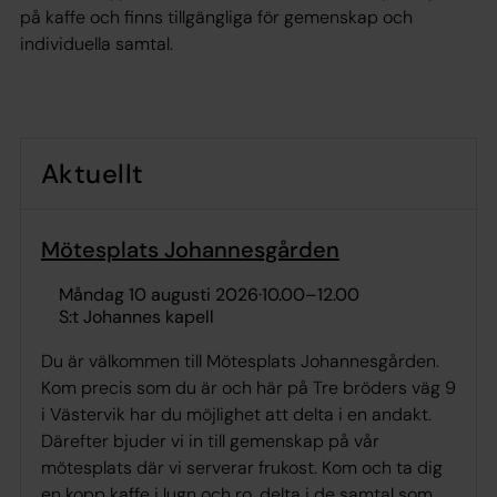
på kaffe och finns tillgängliga för gemenskap och
individuella samtal.
Aktuellt
Mötesplats Johannesgården
måndag 10 augusti 2026
·
10.00
–
12.00
S:t Johannes kapell
Du är välkommen till Mötesplats Johannesgården.
Kom precis som du är och här på Tre bröders väg 9
i Västervik har du möjlighet att delta i en andakt.
Därefter bjuder vi in till gemenskap på vår
mötesplats där vi serverar frukost. Kom och ta dig
en kopp kaffe i lugn och ro, delta i de samtal som