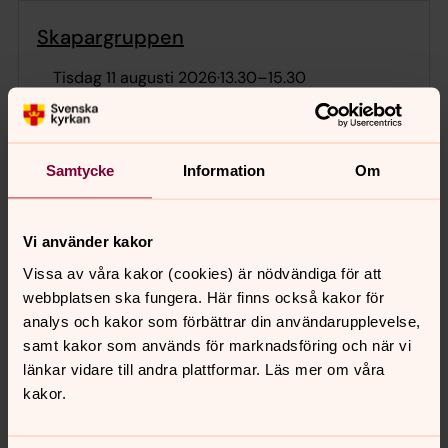
Skapargruppen
tisdag 11 augusti 2026
·
13.30
–
15.30
S:t Johannes kapell
Personal och ideella medarbetare erbjuder
möjlighet till gemenskap och skapande. Vi erbjuder
Samtycke
Information
Om
en lugn och tyst plats där man får möjlighet att
utveckla sina kreativa sidor. Möjlighet till
experiment med olika material, hantverk och tillfälle
Vi använder kakor
att sy på plats. Vi bjuder på kaffe och finns
Vissa av våra kakor (cookies) är nödvändiga för att
tillgängliga för gemenskap och individuella samtal.
webbplatsen ska fungera. Här finns också kakor för
analys och kakor som förbättrar din användarupplevelse,
samt kakor som används för marknadsföring och när vi
Diakonimottagning Gunnebo
länkar vidare till andra plattformar. Läs mer om våra
kakor.
onsdag 12 augusti 2026
·
13.45
–
15.30
Gunnebo Kyrka