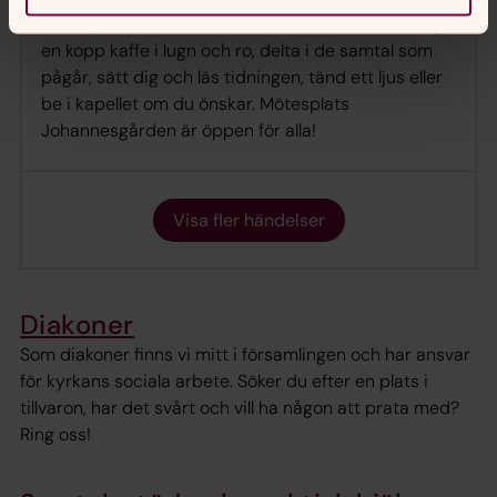
mötesplats där vi serverar frukost. Kom och ta dig
en kopp kaffe i lugn och ro, delta i de samtal som
pågår, sätt dig och läs tidningen, tänd ett ljus eller
be i kapellet om du önskar. Mötesplats
Johannesgården är öppen för alla!
Visa fler händelser
Diakoner
Som diakoner finns vi mitt i församlingen och har ansvar
för kyrkans sociala arbete. Söker du efter en plats i
tillvaron, har det svårt och vill ha någon att prata med?
Ring oss!