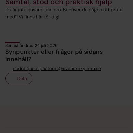
Samtal, stöd och praktisk hjälp
Du är inte ensam i din oro. Behöver du någon att prata
med? Vi finns här för dig!
Senast ändrad 24 juli 2026
Synpunkter eller frågor på sidans
innehåll?
sodra.tjusts.pastorat@svenskakyrkan.se
Dela
Tillbaka till toppen
Tillbaka till innehållet