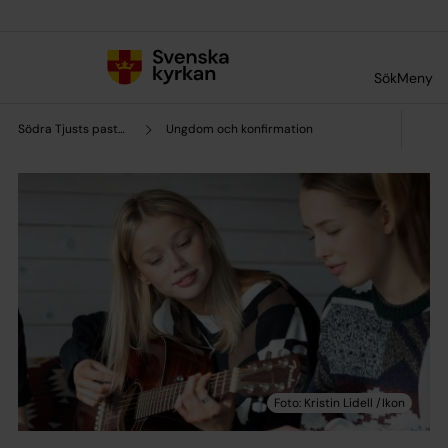
Till innehållet
Till undermeny
Sök
Meny
Södra Tjusts pastorat
Ungdom och konfirmation