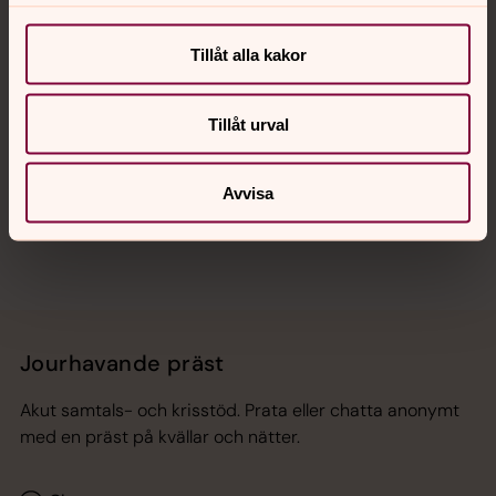
Kalender
Tillåt alla kakor
Hitta snabbt
Tillåt urval
Sociala kanaler
Avvisa
Jourhavande präst
Akut samtals- och krisstöd. Prata eller chatta anonymt
med en präst på kvällar och nätter.