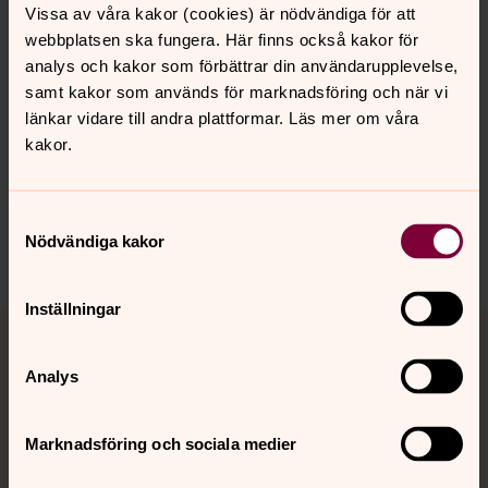
Vissa av våra kakor (cookies) är nödvändiga för att
webbplatsen ska fungera. Här finns också kakor för
analys och kakor som förbättrar din användarupplevelse,
Senast ändrad 23 juli 2026
samt kakor som används för marknadsföring och när vi
Synpunkter eller frågor på sidans
länkar vidare till andra plattformar. Läs mer om våra
innehåll?
kakor.
sodra.tjusts.pastorat@svenskakyrkan.se
Dela
Samtyckesval
Nödvändiga kakor
Inställningar
Tillbaka till toppen
Tillbaka till innehållet
Analys
Kontakt
Marknadsföring och sociala medier