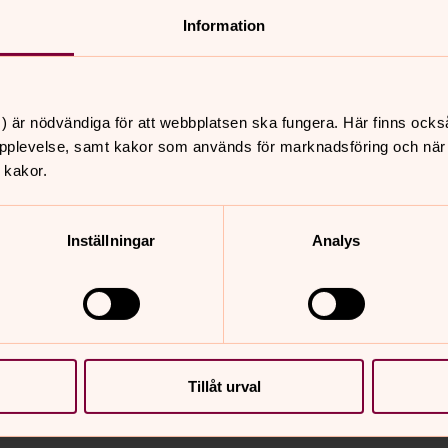
Information
augusti 2026
) är nödvändiga för att webbplatsen ska fungera. Här finns ocks
s
tor
fre
pplevelse, samt kakor som används för marknadsföring och när vi
6
7
 kakor.
Inställningar
Analys
Tillåt urval