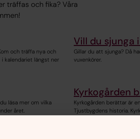
ler träffas och fika? Våra
ommen!
Vill du sjunga 
Kom och träffa nya och
Gillar du att sjunga? Då h
l i kalendariet längst ner
vuxenkörer.
Kyrkogården b
du läsa mer om vilka
Kyrkogården berättar är en
nder året.
Tjustbygdens historia. Ky
kyrkogården i Västervik, 
från och med allhelgonah