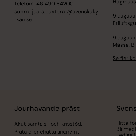
Högmässa,
Telefon:
+46 490 84200
sodra.tjusts.pastorat@svenskaky
9 augusti
rkan.se
Friluftsg
9 augusti
Mässa, B
Se fler 
Jourhavande präst
Svens
Hitta f
Akut samtals- och krisstöd.
Bli med
Prata eller chatta anonymt
Lediga 