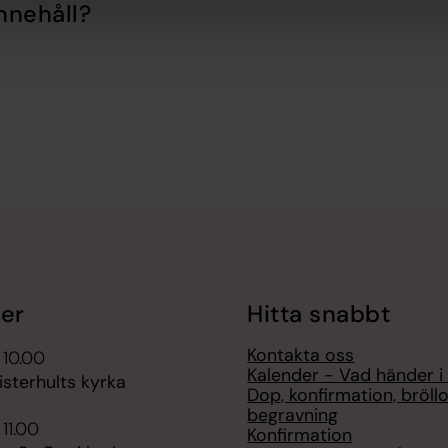
nnehåll?
er
Hitta snabbt
Kontakta oss
 10.00
Kalender - Vad händer i
sterhults kyrka
Dop, konfirmation, bröll
begravning
 11.00
Konfirmation