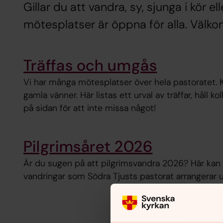
Gillar du att vandra, sy, sjunga i kör el
mötesplatser är öppna för alla. Välk
Träffas och umgås
Vi har många mötesplatser över hela pastoratet. 
gamla vänner. Här listas ett urval av träffar, håll kol
på sidan för att inte missa något!
Pilgrimsåret 2026
Är du sugen på att pilgrimsvandra 2026? Här kan 
vandringar som Södra Tjusts pastorat arrangerar u