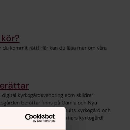
i kör?
ar du kommit rätt! Här kan du läsa mer om våra
erättar
 digital kyrkogårdsvandring som skildrar
rkogården berättar finns på Gamla och Nya
Ankarsrums kyrkogård, Misterhults kyrkogård och
elgen 2024 även på Gladhammars kyrkogård!