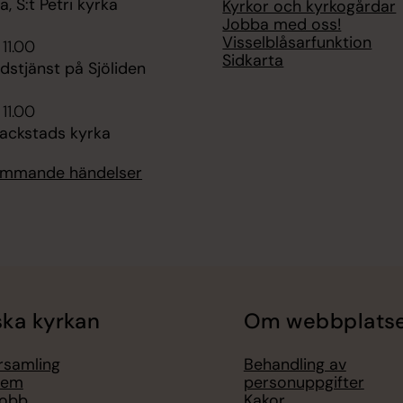
 S:t Petri kyrka
Kyrkor och kyrkogårdar
Jobba med oss!
Visselblåsarfunktion
 11.00
Sidkarta
udstjänst på Sjöliden
 11.00
lackstads kyrka
kommande händelser
ka kyrkan
Om webbplats
örsamling
Behandling av
lem
personuppgifter
jobb
Kakor