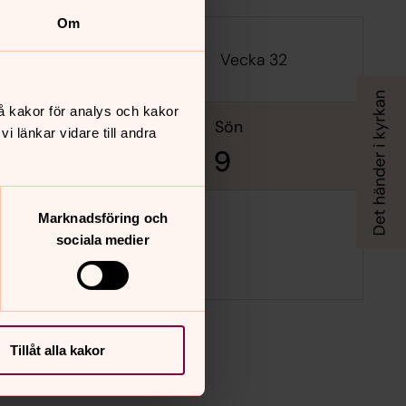
Om
Vecka 32
å kakor för analys och kakor
lör
sön
 länkar vidare till andra
8
9
Marknadsföring och
sociala medier
Tillåt alla kakor