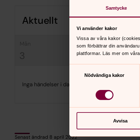
Samtycke
Aktuellt
Vi använder kakor
Vissa av våra kakor (cookies
mån
tis
on
som förbättrar din användaru
3
4
5
plattformar. Läs mer om våra
Samtyckesval
Nödvändiga kakor
Inga händelser i dag.
Avvisa
Senast ändrad 8 april 2022