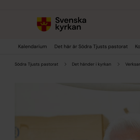
Till innehållet
Till undermeny
Kalendarium
Det här är Södra Tjusts pastorat
Ko
Södra Tjusts pastorat
Det händer i kyrkan
Verksa