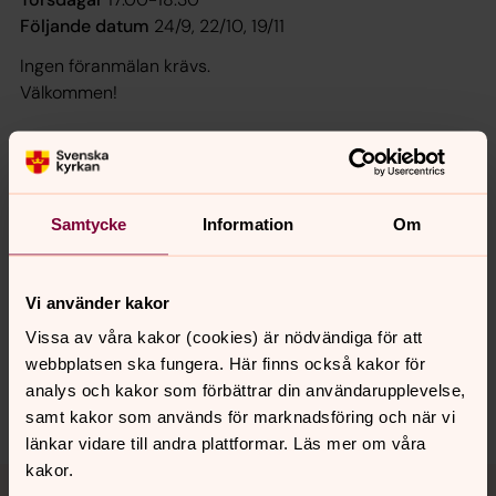
Följande datum
24/9, 22/10, 19/11
Ingen föranmälan krävs.
Välkommen!
Samtycke
Information
Om
Senast ändrad 15 juni 2026
Synpunkter eller frågor på sidans
innehåll?
Vi använder kakor
ssa.forsamling@svenskakyrkan.se
Vissa av våra kakor (cookies) är nödvändiga för att
Dela
webbplatsen ska fungera. Här finns också kakor för
analys och kakor som förbättrar din användarupplevelse,
samt kakor som används för marknadsföring och när vi
länkar vidare till andra plattformar. Läs mer om våra
kakor.
Tillbaka till toppen
Tillbaka till innehållet