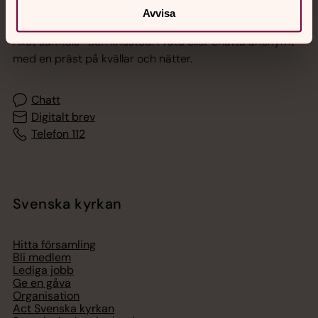
Jourhavande präst
Avvisa
Akut samtals- och krisstöd. Prata eller chatta anonymt
med en präst på kvällar och nätter.
Chatt
Digitalt brev
Telefon 112
Svenska kyrkan
Hitta församling
Bli medlem
Lediga jobb
Ge en gåva
Organisation
Act Svenska kyrkan