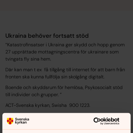
Ukraina behöver fortsatt stöd
“Katastrofinsatser i Ukraina ger skydd och hopp genom
27 upprättade mottagningscentra för ukrainare som
tvingats fly sina hem.
Där kan man t ex få tillgång till internet för att barn från
fronten ska kunna fullfölja sin skolgång digitalt.
Boende och skyddsrum för hemlösa, Psykosocialt stöd
till individer och grupper. ”
ACT-Svenska kyrkan, Swisha 900 1223.
DIN GÅVA GÖR SKILLNAD!