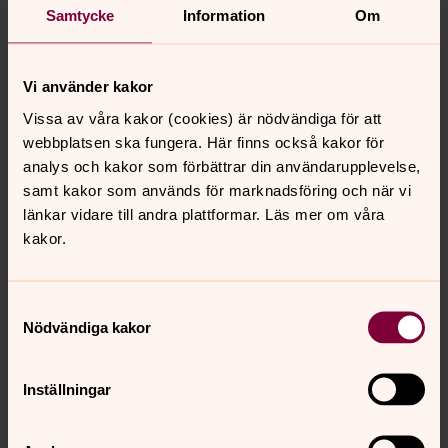
Samtycke
Information
Om
Vi använder kakor
Vissa av våra kakor (cookies) är nödvändiga för att
webbplatsen ska fungera. Här finns också kakor för
Evige Fader,
analys och kakor som förbättrar din användarupplevelse,
du har skapat allt på jorden till att leva under samma
samt kakor som används för marknadsföring och när vi
himmel.
länkar vidare till andra plattformar. Läs mer om våra
Till dig bär vi fram skapelsens våndor.
kakor.
Vi ber om nåden att få göra gott,
som dina skapade medskapare.
Samtyckesval
Jesus Kristus, vår broder och räddare,
Nödvändiga kakor
du lärde oss att se andras lidande framför deras synd.
Förbarma dig över din kyrka.
Gör oss känsliga för lidandet.
Inställningar
Stärk oss i arbetet för ett värdigt liv,
med samma mänskliga rättigheter för alla.