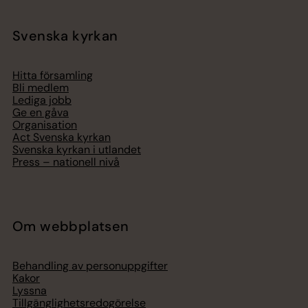
Svenska kyrkan
Hitta församling
Bli medlem
Lediga jobb
Ge en gåva
Organisation
Act Svenska kyrkan
Svenska kyrkan i utlandet
Press – nationell nivå
Om webbplatsen
Behandling av personuppgifter
Kakor
Lyssna
Tillgänglighetsredogörelse