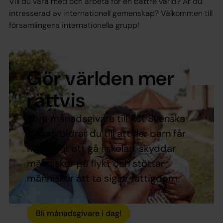
Vill du vara med och arbeta för en bättre värld? Är du
intresserad av internationell gemenskap? Välkommen till
församlingens internationella grupp!
Gör världen mer
rättvis
Som månadsgivare till Act Svenska
kyrkan bidrar du till att fler barn får
möjlighet att gå i skolan, skyddar
människor på flykt och stöttar
människor att ta sig ur fattigdom.
Bli månadsgivare i dag!