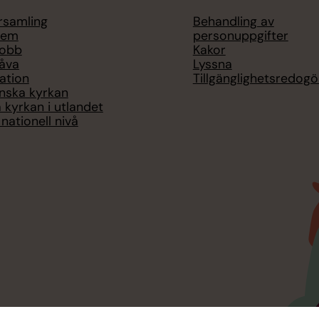
örsamling
Behandling av
lem
personuppgifter
jobb
Kakor
åva
Lyssna
ation
Tillgänglighetsredogö
nska kyrkan
 kyrkan i utlandet
nationell nivå