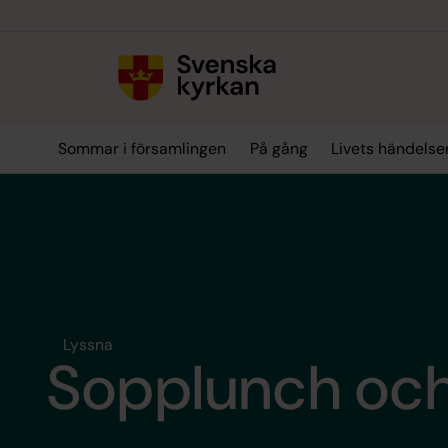
Till innehållet
Till undermeny
Sommar i församlingen
På gång
Livets händelse
Lyssna
Sopplunch och