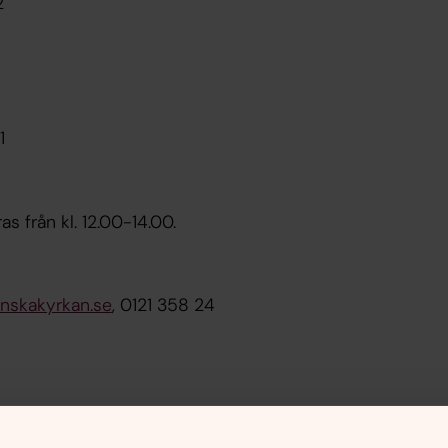
2
1
as från kl. 12.00-14.00.
nskakyrkan.se
, 0121 358 24