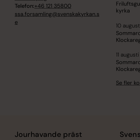
Friluftsg
Telefon:
+46 121 35800
kyrka
ssa.forsamling@svenskakyrkan.s
e
10 august
Sommarca
Klockare
11 augusti
Sommarca
Klockare
Se fler 
Jourhavande präst
Svens