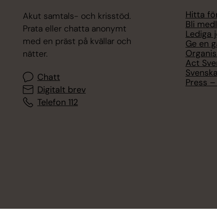
Hitta f
Akut samtals- och krisstöd.
Bli med
Prata eller chatta anonymt
Lediga 
med en präst på kvällar och
Ge en g
Organis
nätter.
Act Sve
Svenska
Chatt
Press – 
Digitalt brev
Telefon 112