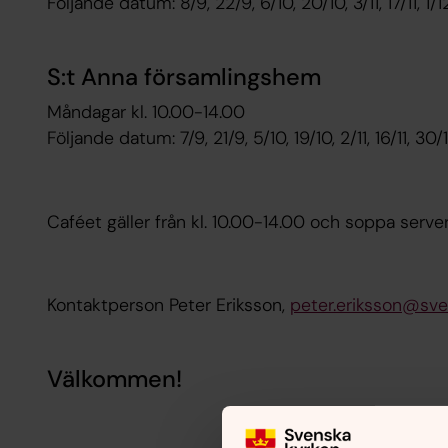
Följande datum: 8/9, 22/9, 6/10, 20/10, 3/11, 17/11, 1/1
S:t Anna församlingshem
Måndagar kl. 10.00-14.00
Följande datum: 7/9, 21/9, 5/10, 19/10, 2/11, 16/11, 30/1
Caféet gäller från kl. 10.00-14.00 och soppa server
Kontaktperson Peter Eriksson,
peter.eriksson@sve
Välkommen!