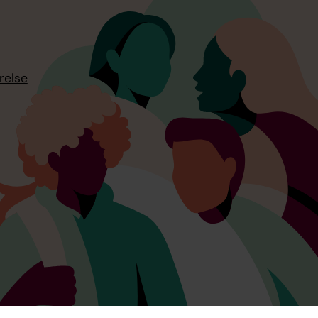
relse