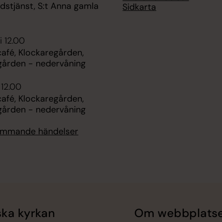
udstjänst, S:t Anna gamla
Sidkarta
i 12.00
fé, Klockaregården,
gården - nedervåning
 12.00
fé, Klockaregården,
gården - nedervåning
kommande händelser
ka kyrkan
Om webbplats