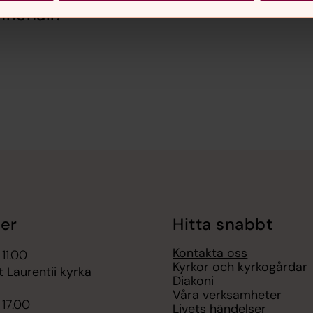
nnehåll?
er
Hitta snabbt
Kontakta oss
 11.00
Kyrkor och kyrkogårdar
t Laurentii kyrka
Diakoni
Våra verksamheter
 17.00
Livets händelser