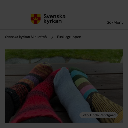
Till innehållet
Till undermeny
Sök
Meny
Svenska kyrkan Skellefteå
Funkisgruppen