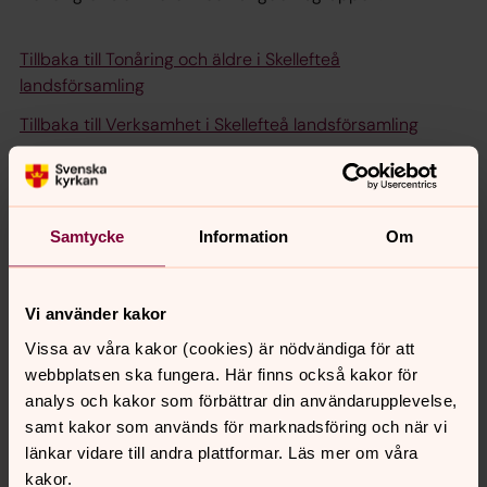
Tillbaka till Tonåring och äldre i Skellefteå
landsförsamling
Tillbaka till Verksamhet i Skellefteå landsförsamling
Tillbaka till Skellefteå landförsamling
Tillbaka till start
Samtycke
Information
Om
Senast ändrad 11 november 2025
Vi använder kakor
Synpunkter eller frågor på sidans
Vissa av våra kakor (cookies) är nödvändiga för att
innehåll?
webbplatsen ska fungera. Här finns också kakor för
skelleftea.pastorat@svenskakyrkan.se
analys och kakor som förbättrar din användarupplevelse,
samt kakor som används för marknadsföring och när vi
Dela
länkar vidare till andra plattformar. Läs mer om våra
kakor.