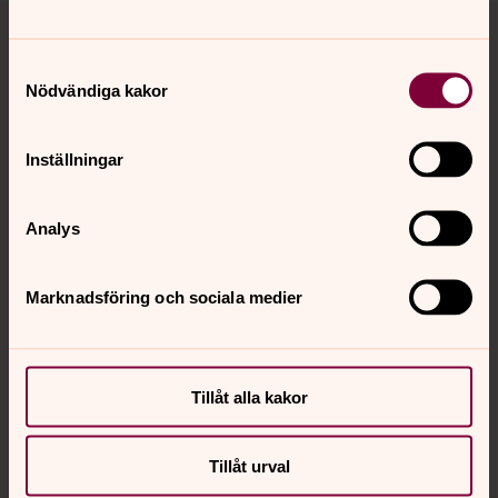
Tillbaka till toppen
Tillbaka till innehållet
Samtyckesval
Nödvändiga kakor
Kontakt
Inställningar
Kalender
Analys
Hitta snabbt
Marknadsföring och sociala medier
Sociala kanaler
Tillåt alla kakor
Tillåt urval