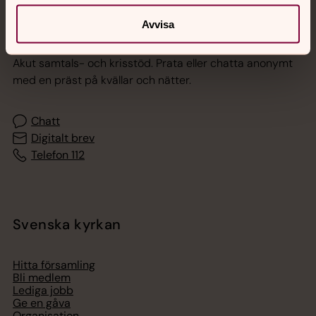
Avvisa
Jourhavande präst
Akut samtals- och krisstöd. Prata eller chatta anonymt
med en präst på kvällar och nätter.
Chatt
Digitalt brev
Telefon 112
Svenska kyrkan
Hitta församling
Bli medlem
Lediga jobb
Ge en gåva
Organisation