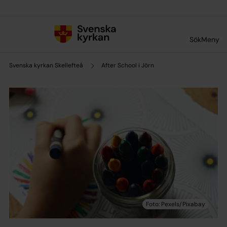
Till innehållet
Till undermeny
Sök
Meny
Svenska kyrkan Skellefteå
After School i Jörn