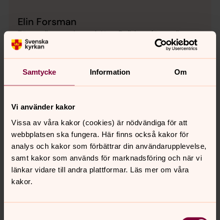
Elin Forsman
Församlingspedagog i Jörn-Bolidens församling,
Svenska kyrkan Skellefteå
Direkt:
0910-71 31 67
Samtycke
Information
Om
elin.forsman@svenskakyrkan.se
E-post:
Vi använder kakor
Vissa av våra kakor (cookies) är nödvändiga för att
webbplatsen ska fungera. Här finns också kakor för
analys och kakor som förbättrar din användarupplevelse,
samt kakor som används för marknadsföring och när vi
länkar vidare till andra plattformar. Läs mer om våra
kakor.
Samtyckesval