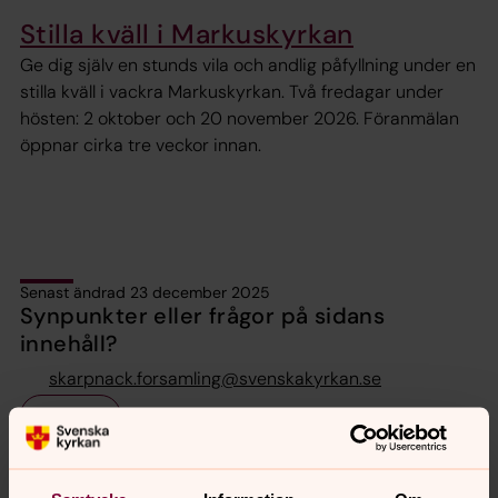
Stilla kväll i Markuskyrkan
Ge dig själv en stunds vila och andlig påfyllning under en
stilla kväll i vackra Markuskyrkan. Två fredagar under
hösten: 2 oktober och 20 november 2026. Föranmälan
öppnar cirka tre veckor innan.
Senast ändrad 23 december 2025
Synpunkter eller frågor på sidans
innehåll?
skarpnack.forsamling@svenskakyrkan.se
Dela