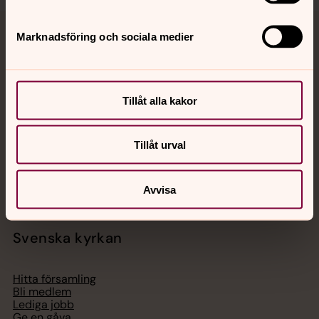
Marknadsföring och sociala medier
Jourhavande präst
Akut samtals- och krisstöd. Prata eller chatta anonymt
med en präst på kvällar och nätter.
Tillåt alla kakor
Chatt
Tillåt urval
Digitalt brev
Telefon 112
Avvisa
Svenska kyrkan
Hitta församling
Bli medlem
Lediga jobb
Ge en gåva