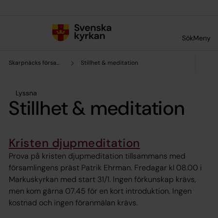
Till innehållet
Till undermeny
Sök
Meny
Skarpnäcks församling
Stillhet & meditation
Lyssna
Stillhet & meditation
Kristen djupmeditation
Prova på kristen djupmeditation tillsammans med
församlingens präst Patrik Ehrman. Fredagar kl 08.00 i
Markuskyrkan med start 31/1. Ingen förkunskap krävs,
men kom gärna 07.45 för en kort introduktion. Ingen
kostnad och ingen föranmälan krävs.