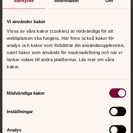
Samtycke
Information
Om
Tillbaka till toppen
Tillbaka till innehållet
Vi använder kakor
Vissa av våra kakor (cookies) är nödvändiga för att
Kontakt
webbplatsen ska fungera. Här finns också kakor för
analys och kakor som förbättrar din användarupplevelse,
samt kakor som används för marknadsföring och när vi
Kalender
länkar vidare till andra plattformar. Läs mer om våra
kakor.
Hitta snabbt
Samtyckesval
Nödvändiga kakor
Sociala kanaler
Inställningar
Analys