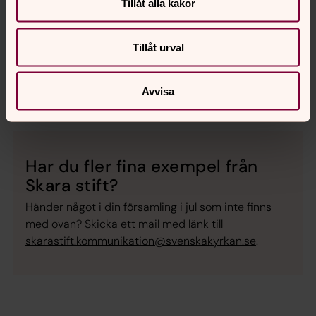
Tillåt alla kakor
Att lyssna till
Hemsjökören i
Alingsås pastorat
framför julmusik för dig
Tillåt urval
på Spotify.
Falköpings pastorat
lägger ut inspelade meditationer att
Avvisa
lyssna till när du vill.
Har du fler fina exempel från
Skara stift?
Händer något i din församling i jul som inte finns
med ovan? Skicka ett mail med länk till
skarastift.kommunikation@svenskakyrkan.se
.