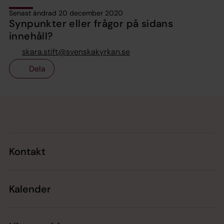
Senast ändrad 20 december 2020
Synpunkter eller frågor på sidans
innehåll?
skara.stift@svenskakyrkan.se
Dela
Tillbaka till toppen
Tillbaka till innehållet
Kontakt
Kalender