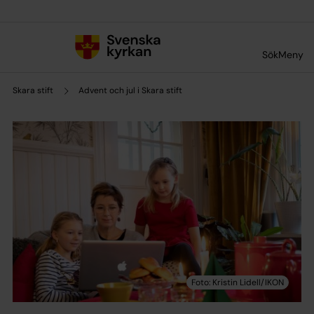
Till innehållet
Till undermeny
Sök
Meny
Skara stift
Advent och jul i Skara stift