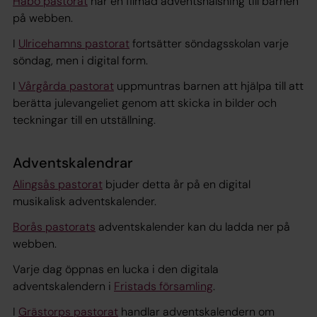
Habo pastorat
har en filmad adventshälsning till barnen
på webben.
I
Ulricehamns pastorat
fortsätter söndagsskolan varje
söndag, men i digital form.
I
Vårgårda pastorat
uppmuntras barnen att hjälpa till att
berätta julevangeliet genom att skicka in bilder och
teckningar till en utställning.
Adventskalendrar
Alingsås pastorat
bjuder detta år på en digital
musikalisk adventskalender.
Borås pastorats
adventskalender kan du ladda ner på
webben.
Varje dag öppnas en lucka i den digitala
adventskalendern i
Fristads församling
.
I
Grästorps pastorat
handlar adventskalendern om