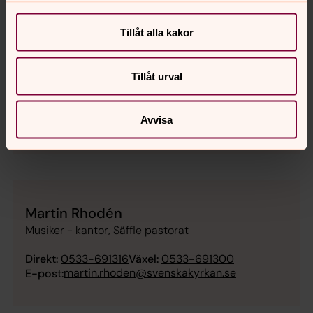
Tillåt alla kakor
Pernilla Radborn
Tillåt urval
Musiker - kantor, Säffle pastorat
Direkt:
0533-691314
Växel:
0533-691300
Avvisa
pernilla.radborn@svenskakyrkan.se
E-post:
Martin Rhodén
Musiker - kantor, Säffle pastorat
Direkt:
0533-691316
Växel:
0533-691300
martin.rhoden@svenskakyrkan.se
E-post: