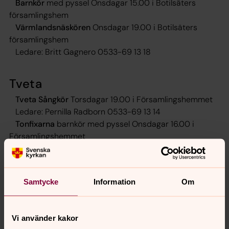
Barnkör
med pyssel Onsdagar 15.00 i Botilsäters
församlingshem
Värmlandsnäskören
Onsdagar 19.00 i Botilsäters
församlingshem
Ledare: Britt Gagnero 0533-69 13 18
Tveta
Tveta Sångkör
Torsdagar 19.00 i Församlingshemmet
Ledare: Pernilla Radborn 0533-69 13 14
Tonfixarna
barnkör med pyssel Onsdagar 16.00 i
Församlingshemmet
Ledare: Pernilla Radborn 0533-69 13 14
Linda Eriksson 0533-69 13 25
Samtycke
Information
Om
Vi använder kakor