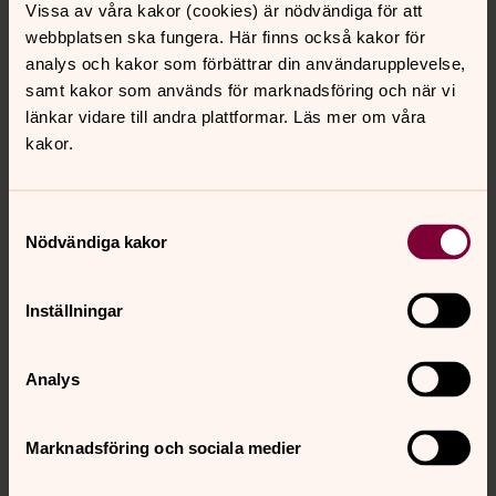
Vissa av våra kakor (cookies) är nödvändiga för att
Nils Lundström
webbplatsen ska fungera. Här finns också kakor för
Organist, Säffle pastorat
analys och kakor som förbättrar din användarupplevelse,
samt kakor som används för marknadsföring och när vi
Direkt:
0533-691337
Växel:
0533-691300
länkar vidare till andra plattformar. Läs mer om våra
nils.lundstrom@svenskakyrkan.se
E-post:
kakor.
Samtyckesval
Nödvändiga kakor
Inställningar
Britt Gagnero
Musiker - kantor, Säffle pastorat
Analys
Direkt:
0533-691318
Växel:
0533-691300
britt.gagnero@svenskakyrkan.se
E-post:
Marknadsföring och sociala medier