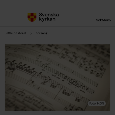
Till innehållet
Till undermeny
Sök
Meny
Säffle pastorat
Körsång