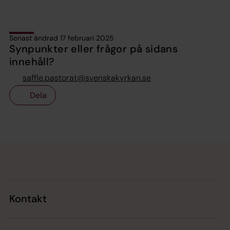
Senast ändrad 17 februari 2025
Synpunkter eller frågor på sidans
innehåll?
saffle.pastorat@svenskakyrkan.se
Dela
Tillbaka till toppen
Tillbaka till innehållet
Kontakt