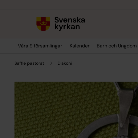
Till innehållet
Till undermeny
Våra 9 församlingar
Kalender
Barn och Ungdom
Säffle pastorat
Diakoni