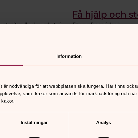
Få hjälp och s
ata lite eller bara delta i
Församlingsdiakoni
knuten förvaltning. Stiftelserna är egna juridiska person
Information
r båda stiftelserna men kontrollera att du uppfyller krav
) är nödvändiga för att webbplatsen ska fungera. Här finns ocks
pplevelse, samt kakor som används för marknadsföring och när vi
 kakor.
Inställningar
Analys