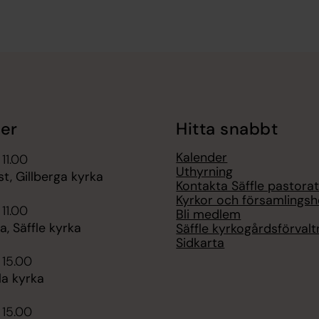
er
Hitta snabbt
Kalender
 11.00
Uthyrning
t, Gillberga kyrka
Kontakta Säffle pastora
Kyrkor och församlings
 11.00
Bli medlem
, Säffle kyrka
Säffle kyrkogårdsförvalt
Sidkarta
 15.00
la kyrka
 15.00