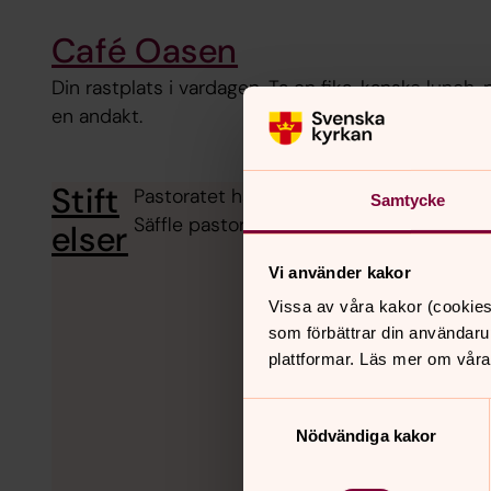
Café Oasen
Din rastplats i vardagen. Ta en fika, kanske lunch, pr
en andakt.
Stift
Pastoratet hanterar två stiftelser med an
Samtycke
Säffle pastorat. Det går att söka pengar u
elser
Vi använder kakor
Vissa av våra kakor (cookies
som förbättrar din användaru
plattformar. Läs mer om våra
Samtyckesval
Nödvändiga kakor