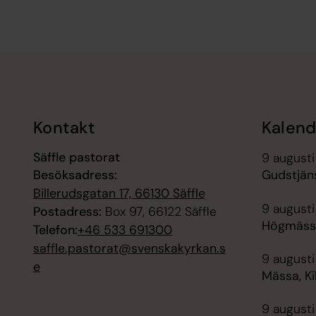
Tillbaka till toppen
Tillbaka till innehållet
Kontakt
Kalend
Säffle pastorat
9 augusti
Besöksadress:
Gudstjäns
Billerudsgatan 17, 66130 Säffle
9 augusti
Postadress:
Box 97, 66122 Säffle
Högmässa
Telefon:
+46 533 691300
saffle.pastorat@svenskakyrkan.s
9 augusti
e
Mässa, Ki
9 augusti