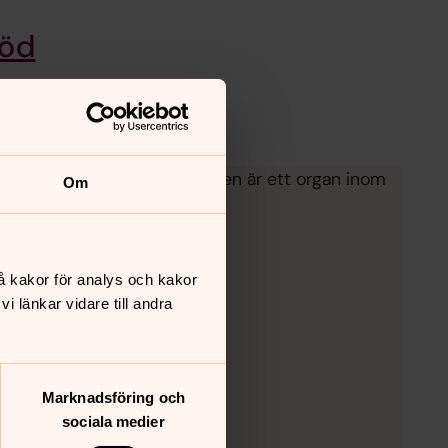
töd
er men styrelsen för stiftelsen är ett organ inom
Om
en för att få söka.
å kakor för analys och kakor
 länkar vidare till andra
Marknadsföring och
sociala medier