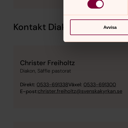
Kontakt Diakoni
Avvisa
Christer Freiholtz
Diakon, Säffle pastorat
Direkt:
0533-691338
Växel:
0533-691300
christer.freiholtz@svenskakyrkan.se
E-post: