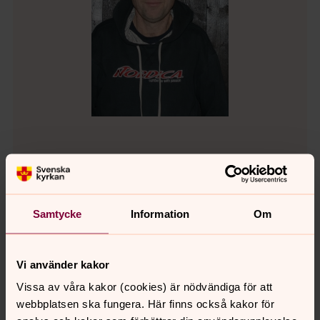
Thomas Hillrings
Arbetande förman, Rättviks pastorat
Direkt:
0248-736 62
Samtycke
Information
Om
tomas.hillrings@svenskakyrkan.se
E-post:
Vi använder kakor
Vissa av våra kakor (cookies) är nödvändiga för att
webbplatsen ska fungera. Här finns också kakor för
Senast ändrad 11 juni 2019