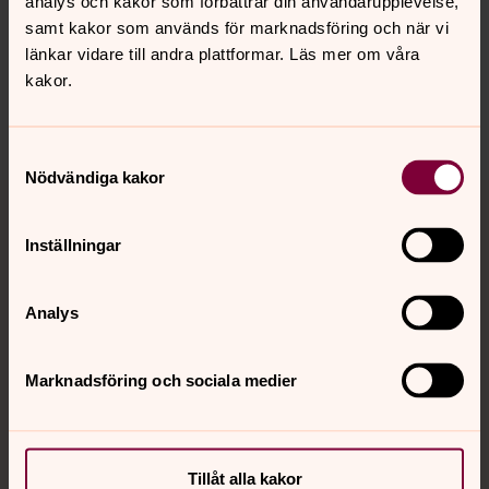
analys och kakor som förbättrar din användarupplevelse,
Synpunkter eller frågor på sidans
samt kakor som används för marknadsföring och när vi
innehåll?
länkar vidare till andra plattformar. Läs mer om våra
kakor.
rattviks.pastorat@svenskakyrkan.se
Dela
Samtyckesval
Nödvändiga kakor
Tillbaka till toppen
Tillbaka till innehållet
Inställningar
Kontakt
Analys
Kalender
Marknadsföring och sociala medier
Hitta snabbt
Tillåt alla kakor