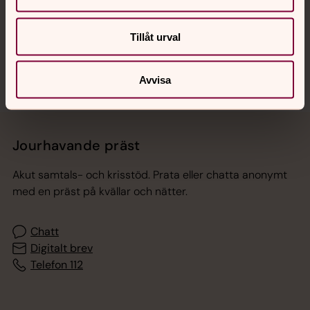
Sociala kanaler
Tillåt urval
Avvisa
Jourhavande präst
Akut samtals- och krisstöd. Prata eller chatta anonymt
med en präst på kvällar och nätter.
Chatt
Digitalt brev
Telefon 112