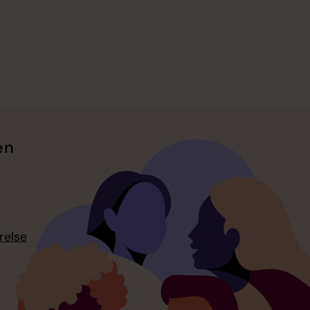
en
relse