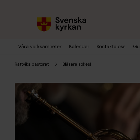
Till innehållet
Till undermeny
Våra verksamheter
Kalender
Kontakta oss
Gu
Rättviks pastorat
Blåsare sökes!