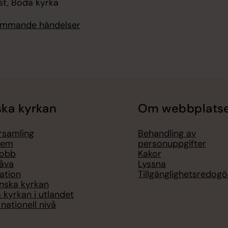
st, Boda kyrka
kommande händelser
ka kyrkan
Om webbplats
örsamling
Behandling av
lem
personuppgifter
jobb
Kakor
åva
Lyssna
ation
Tillgänglighetsredogö
nska kyrkan
 kyrkan i utlandet
nationell nivå