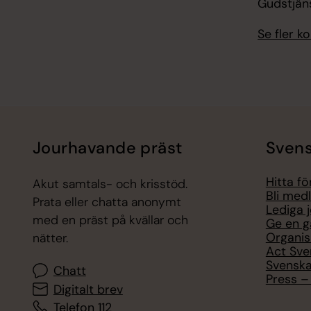
Gudstjän
Se fler 
Jourhavande präst
Svens
Hitta f
Akut samtals- och krisstöd.
Bli med
Prata eller chatta anonymt
Lediga 
med en präst på kvällar och
Ge en g
Organis
nätter.
Act Sve
Svenska
Chatt
Press – 
Digitalt brev
Telefon 112