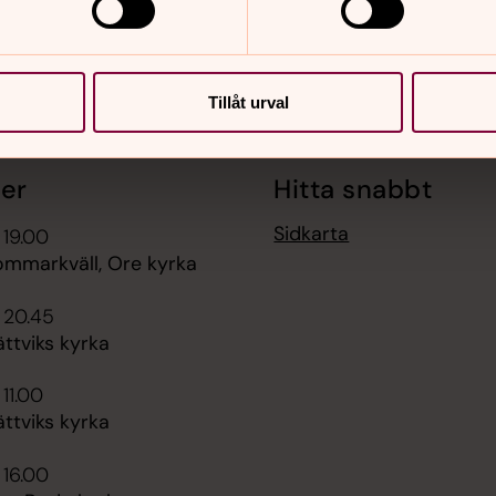
Tillåt urval
er
Hitta snabbt
Sidkarta
 19.00
ommarkväll, Ore kyrka
 20.45
ttviks kyrka
 11.00
ttviks kyrka
 16.00