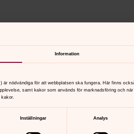
da kyrka)
73-664 01 51
Information
) är nödvändiga för att webbplatsen ska fungera. Här finns ocks
pplevelse, samt kakor som används för marknadsföring och när vi
 kakor.
nnehåll?
Inställningar
Analys