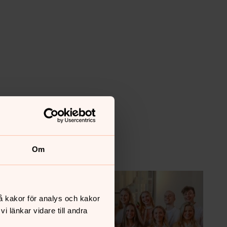
Om
å kakor för analys och kakor
 länkar vidare till andra