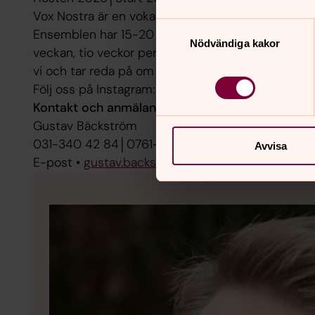
Vox Nostra är en vokalensemble för dig med god k
Samtyckesval
Ensemblen har 15-20 sångare och sjunger blandade
Nödvändiga kakor
veckan, tio veckor per termin och har fyra uppsjung
vi och tar reda på om ensemblen skulle passa dig
Följ oss på Instagram: @voxnostraensemble
Kontakt och anmälan:
Gustav Bäckström
031-340 42 84│0761-42 52 49
Avvisa
E-post •
gustav.backstrom@svenskakyrkan.se