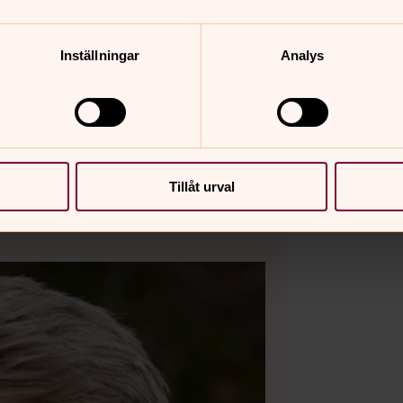
örvana och som är i åldern 20-30 år.
 musikstilar. Vi repar en gång i
Inställningar
Analys
ningstillfällen per år. Hör av dig så ses
!
Tillåt urval