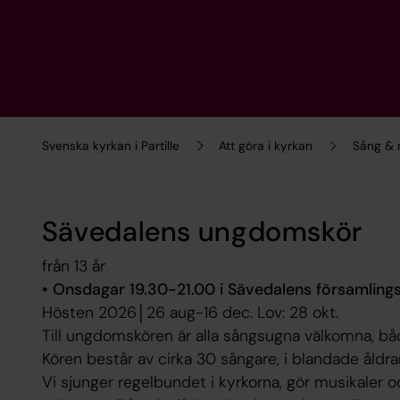
Svenska kyrkan i Partille
Att göra i kyrkan
Sång & 
Sävedalens ungdomskör
från 13 år
• Onsdagar 19.30-21.00 i Sävedalens församlin
Hösten 2026│26 aug-16 dec. Lov: 28 okt.
Till ungdomskören är alla sångsugna välkomna, både
Kören består av cirka 30 sångare, i blandade åldra
Vi sjunger regelbundet i kyrkorna, gör musikaler o