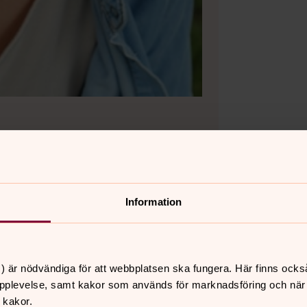
Information
 vokalensemble
) är nödvändiga för att webbplatsen ska fungera. Här finns ocks
pplevelse, samt kakor som används för marknadsföring och när vi
 - övar med ungdomskören i höst.
 kakor.