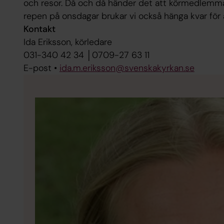
och resor. Då och då händer det att körmedlemmarn
repen på onsdagar brukar vi också hänga kvar för 
Kontakt
Ida Eriksson, körledare
031-340 42 34 │0709-27 63 11
E-post •
ida.m.eriksson@svenskakyrkan.se