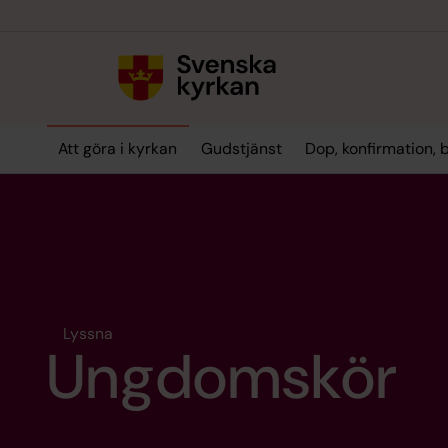
Till innehållet
Till undermeny
Att göra i kyrkan
Gudstjänst
Dop, konfirmation, 
Lyssna
Ungdomskör