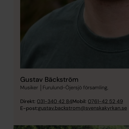
Gustav Bäckström
Musiker │Furulund-Öjersjö församling,
Direkt:
031-340 42 84
Mobil:
0761-42 52 49
gustav.backstrom@svenskakyrkan.se
E-post: