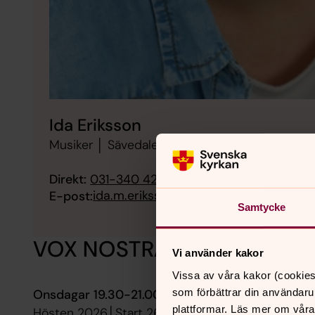
Ida Eriksson
Musiker │ Sävedalens församling,
Direkt:
031-340 42 34
Mobil:
0709-27 63 11
ida.m.eriksson@svenskakyrkan.se
E-post:
Samtycke
VOX NOSTRA - Sävedalens
Vi använder kakor
Vissa av våra kakor (cookies
som förbättrar din användaru
Onsdagar 19.30-21.00 i Sävedalens kyrka.
Ny tid
plattformar. Läs mer om våra
Hösten 2026│Start 26 aug