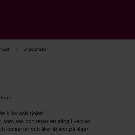
musik
Ungdomskör
gshem
 killar och tjejer!
r, som ses och repar en gång i veckan.
ch konserter och åker ibland på läger