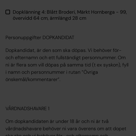
Dopklänning 4: Blått Broderi, Märkt Hornberga - 99,
övervidd 64 cm, ärmlängd 28 cm
Personuppgifter DOPKANDIDAT
Dopkandidat, är den som ska döpas. Vi behöver för-
och efternamn och ett fullständigt personnummer. Om
ni är flera som vill döpas på samma tid (t ex syskon), fyll
i namn och personnummer i rutan ”Övriga
önskemål/kommentarer”.
VÅRDNADSHAVARE 1
Om dopkandidaten är under 18 år och ni är två
vårdnadshavare behöver ni vara överens om att dopet
ska ske och vi behöver för- och efternamn och