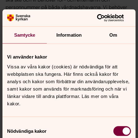
personnummer på båda vårdnadshavarna. Vi behöver
också en e-postadress och ett telefonnummer till en av
vårdnadshavarna.
Samtycke
Information
Om
Vi använder kakor
VÅRDNADSHAVARE 2
Vissa av våra kakor (cookies) är nödvändiga för att
webbplatsen ska fungera. Här finns också kakor för
För att förfrågan skall kunna fullföljas krävs att ett
analys och kakor som förbättrar din användarupplevelse,
fullständigt personnummer och för- och efternamn
samt kakor som används för marknadsföring och när vi
registreras på båda vårdnadshavarna. Om det bara
länkar vidare till andra plattformar. Läs mer om våra
finns en vårdnadshavare kan samma personuppgifter
kakor.
fyllas i två gånger.
Samtyckesval
Nödvändiga kakor