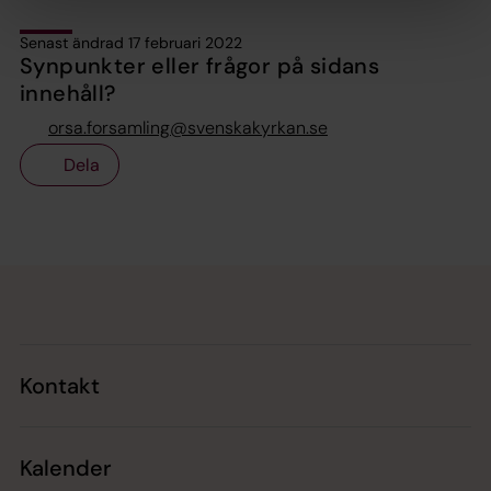
Senast ändrad 17 februari 2022
Synpunkter eller frågor på sidans
innehåll?
orsa.forsamling@svenskakyrkan.se
Dela
Tillbaka till toppen
Tillbaka till innehållet
Kontakt
Kalender