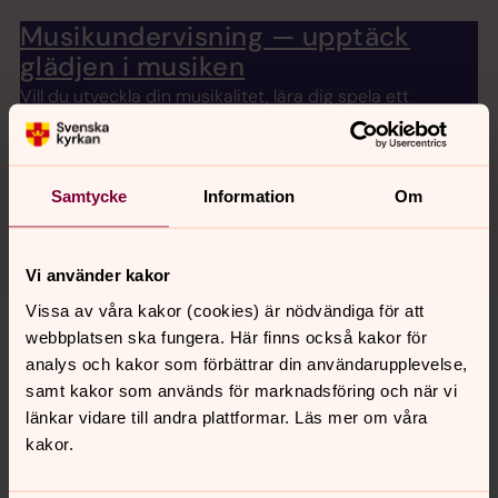
Musikundervisning — upptäck
glädjen i musiken
Vill du utveckla din musikalitet, lära dig spela ett
instrument eller förbättra din sång? Hos oss finns
möjlighet att få professionell musikundervisning i orgel,
piano och sång – oavsett om du är nybörjare eller
Samtycke
Information
Om
erfaren.
Vi använder kakor
Vissa av våra kakor (cookies) är nödvändiga för att
webbplatsen ska fungera. Här finns också kakor för
Kontaktpersoner
analys och kakor som förbättrar din användarupplevelse,
samt kakor som används för marknadsföring och när vi
Sök på namn, yrkestitel eller kyrka
länkar vidare till andra plattformar. Läs mer om våra
kakor.