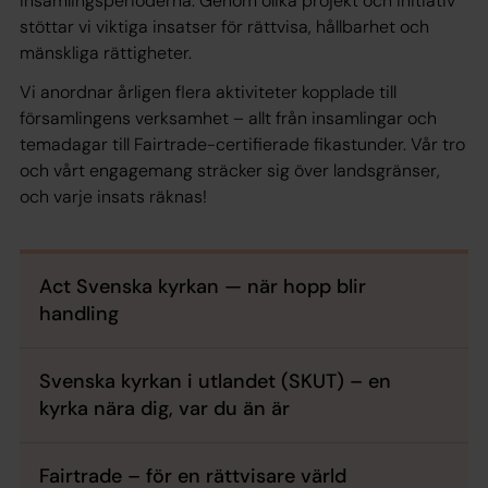
insamlingsperioderna. Genom olika projekt och initiativ
stöttar vi viktiga insatser för rättvisa, hållbarhet och
mänskliga rättigheter.
Vi anordnar årligen flera aktiviteter kopplade till
församlingens verksamhet – allt från insamlingar och
temadagar till Fairtrade-certifierade fikastunder. Vår tro
och vårt engagemang sträcker sig över landsgränser,
och varje insats räknas!
Act Svenska kyrkan — när hopp blir
handling
Svenska kyrkan i utlandet (SKUT) – en
kyrka nära dig, var du än är
Fairtrade – för en rättvisare värld