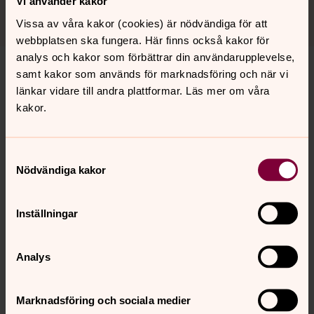
Vi använder kakor
Vissa av våra kakor (cookies) är nödvändiga för att
webbplatsen ska fungera. Här finns också kakor för
analys och kakor som förbättrar din användarupplevelse,
samt kakor som används för marknadsföring och när vi
Kontaktpersoner
länkar vidare till andra plattformar. Läs mer om våra
kakor.
Samtyckesval
Nödvändiga kakor
Loredana Pogar
Inställningar
Diakon, Norrahammars församling
Direkt:
036-362104
Mobil:
073-0349720
Analys
loredana.pogar@svenskakyrkan.se
E-post:
Marknadsföring och sociala medier