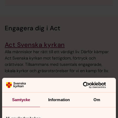
Engagera dig i Act
Act Svenska kyrkan
Alla människor har rätt till ett värdigt liv. Därför kämpar
Act Svenska kyrkan mot fattigdom, förtryck och
orättvisor. Tillsammans med tusentals engagerade,
lokala kyrkor och gräsrotsrörelser för vi en kamp för liv.
Världens Barn
Världens Barn är Radiohjälpens största insamling och
Samtycke
Information
Om
genomförs av Sveriges Television och Sveriges Radio P4 i
samarbete med 13 svenska organisationer, varav Act
Svenska kyrkan är en av dem.