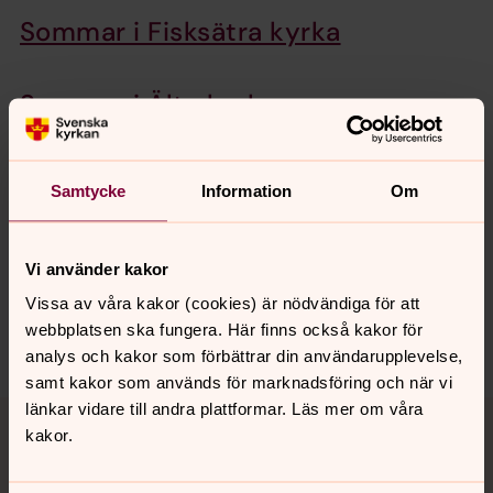
Sommar i Fisksätra kyrka
Sommar i Älta kyrka
Samtycke
Information
Om
Senast ändrad 29 juni 2026
Synpunkter eller frågor på sidans
innehåll?
Vi använder kakor
nacka.forsamling@svenskakyrkan.se
Vissa av våra kakor (cookies) är nödvändiga för att
webbplatsen ska fungera. Här finns också kakor för
Dela
analys och kakor som förbättrar din användarupplevelse,
samt kakor som används för marknadsföring och när vi
Tillbaka till toppen
Tillbaka till innehållet
länkar vidare till andra plattformar. Läs mer om våra
kakor.