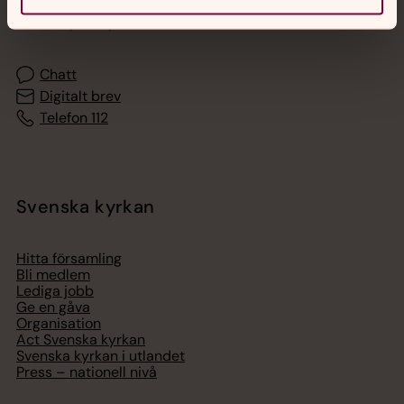
Akut samtals- och krisstöd. Prata eller chatta anonymt
med en präst på kvällar och nätter.
Chatt
Digitalt brev
Telefon 112
Svenska kyrkan
Hitta församling
Bli medlem
Lediga jobb
Ge en gåva
Organisation
Act Svenska kyrkan
Svenska kyrkan i utlandet
Press – nationell nivå