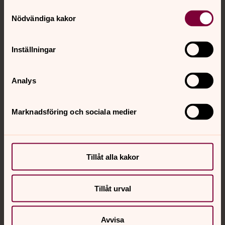
Samtyckesval
Kontakt
Nödvändiga kakor
Kalender
Inställningar
Analys
Hitta snabbt
Marknadsföring och sociala medier
Sociala kanaler
Tillåt alla kakor
Tillåt urval
Jourhavande präst
Avvisa