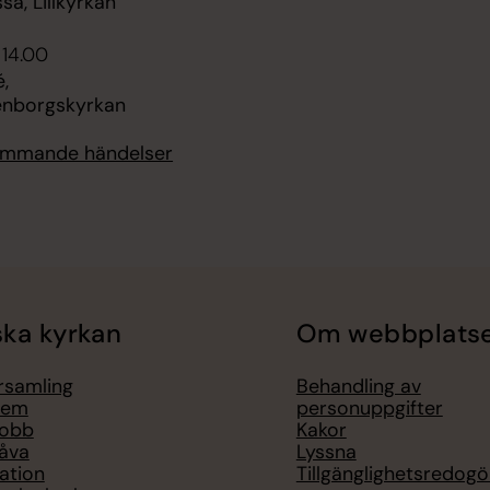
sa, Lillkyrkan
 14.00
,
enborgskyrkan
kommande händelser
ka kyrkan
Om webbplats
örsamling
Behandling av
lem
personuppgifter
jobb
Kakor
åva
Lyssna
ation
Tillgänglighetsredogö