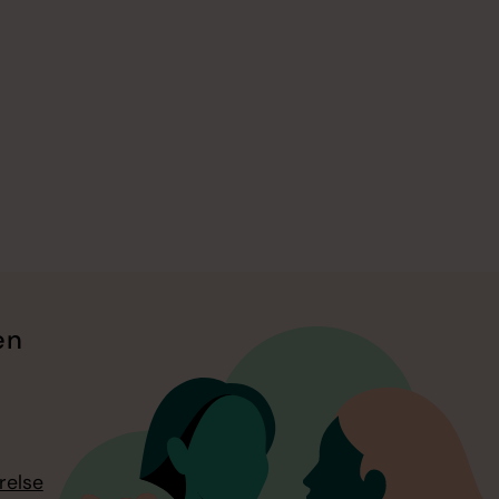
en
relse