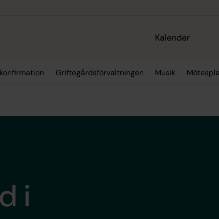
Kalender
 konfirmation
Griftegårdsförvaltningen
Musik
Mötespla
d i