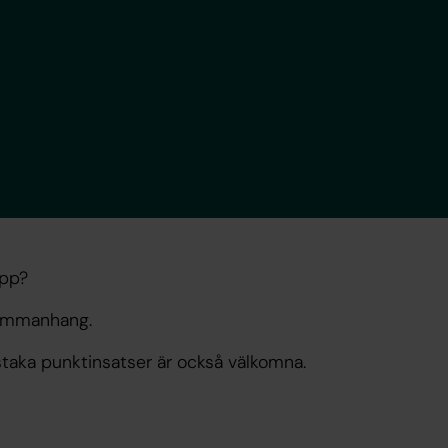
upp?
 sammanhang.
nstaka punktinsatser är också välkomna.