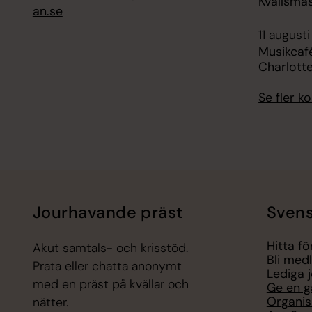
Kvällsmäs
an.se
11 augusti
Musikcafé
Charlott
Se fler 
Jourhavande präst
Svens
Hitta f
Akut samtals- och krisstöd.
Bli med
Prata eller chatta anonymt
Lediga 
med en präst på kvällar och
Ge en g
Organis
nätter.