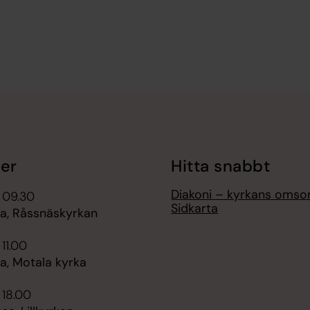
er
Hitta snabbt
Diakoni – kyrkans omso
 09.30
Sidkarta
, Råssnäskyrkan
 11.00
, Motala kyrka
 18.00