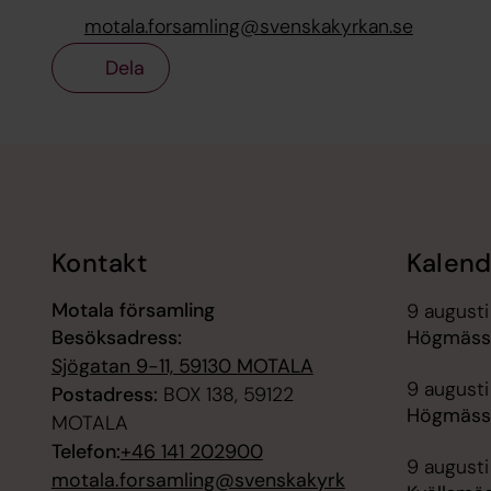
motala.forsamling@svenskakyrkan.se
Dela
Tillbaka till toppen
Tillbaka till innehållet
Kontakt
Kalend
Motala församling
9 augusti
Besöksadress:
Högmässa
Sjögatan 9-11, 59130 MOTALA
9 augusti
Postadress:
BOX 138, 59122
Högmässa
MOTALA
Telefon:
+46 141 202900
9 augusti
motala.forsamling@svenskakyrk