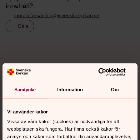
innehåll?
motala.forsamling@svenskakyrkan.se
Dela
Tillbaka till toppen
Tillbaka till innehållet
Kontakt
Samtycke
Information
Om
Kalender
Vi använder kakor
Vissa av våra kakor (cookies) är nödvändiga för att
Hitta snabbt
webbplatsen ska fungera. Här finns också kakor för
analys och kakor som förbättrar din användarupplevelse,