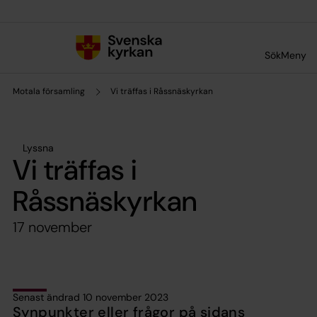
Till innehållet
Till undermeny
Sök
Meny
Motala församling
Vi träffas i Råssnäskyrkan
Lyssna
Vi träffas i
Råssnäskyrkan
17 november
Senast ändrad 10 november 2023
Synpunkter eller frågor på sidans