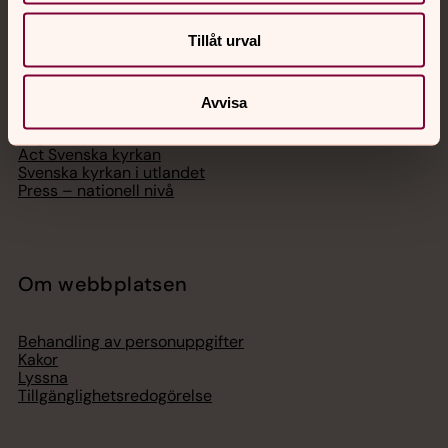
Svenska kyrkan
Tillåt urval
Hitta församling
Bli medlem
Lediga jobb
Avvisa
Ge en gåva
Organisation
Act Svenska kyrkan
Svenska kyrkan i utlandet
Press – nationell nivå
Om webbplatsen
Behandling av personuppgifter
Kakor
Lyssna
Tillgänglighetsredogörelse