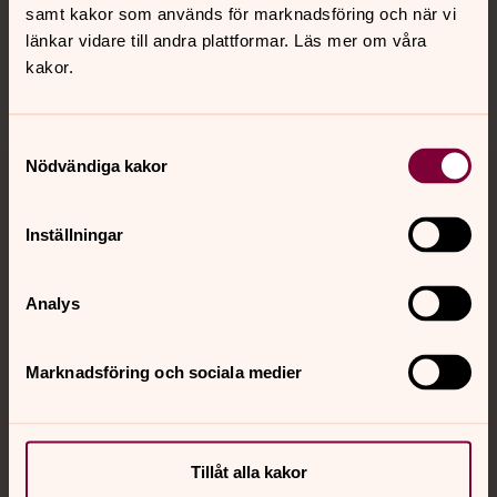
samt kakor som används för marknadsföring och när vi
Sociala kanaler
länkar vidare till andra plattformar. Läs mer om våra
kakor.
Samtyckesval
Nödvändiga kakor
Jourhavande präst
Inställningar
Akut samtals- och krisstöd. Prata eller chatta anonymt
med en präst på kvällar och nätter.
Analys
Chatt
Digitalt brev
Marknadsföring och sociala medier
Telefon 112
Tillåt alla kakor