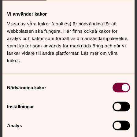
Vi använder kakor
Kontakt
Vissa av våra kakor (cookies) är nödvändiga för att
webbplatsen ska fungera. Här finns också kakor för
analys och kakor som förbättrar din användarupplevelse,
Kalender
samt kakor som används för marknadsföring och när vi
länkar vidare till andra plattformar. Läs mer om våra
kakor.
Hitta snabbt
Samtyckesval
Nödvändiga kakor
Sociala kanaler
Inställningar
Analys