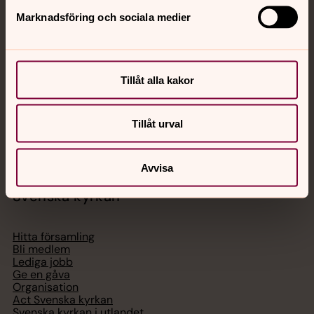
Jourhavande präst
Marknadsföring och sociala medier
Akut samtals- och krisstöd. Prata eller chatta anonymt
med en präst på kvällar och nätter.
Tillåt alla kakor
Chatt
Digitalt brev
Tillåt urval
Telefon 112
Avvisa
Svenska kyrkan
Hitta församling
Bli medlem
Lediga jobb
Ge en gåva
Organisation
Act Svenska kyrkan
Svenska kyrkan i utlandet