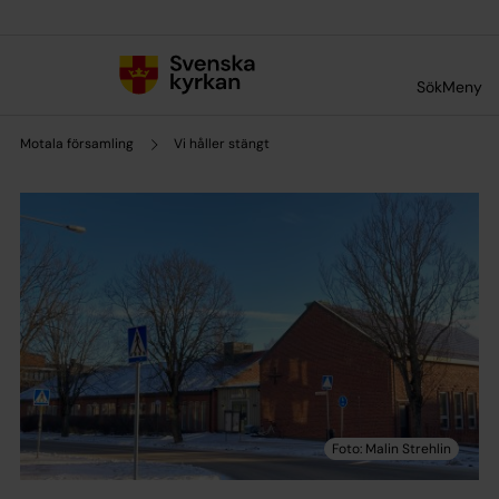
Till innehållet
Till undermeny
Sök
Meny
Motala församling
Vi håller stängt