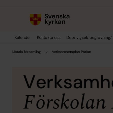
Till innehållet
Till undermeny
Kalender
Kontakta oss
Dop/ vigsel/ begravning/
Motala församling
Verksamhetsplan Pärlan