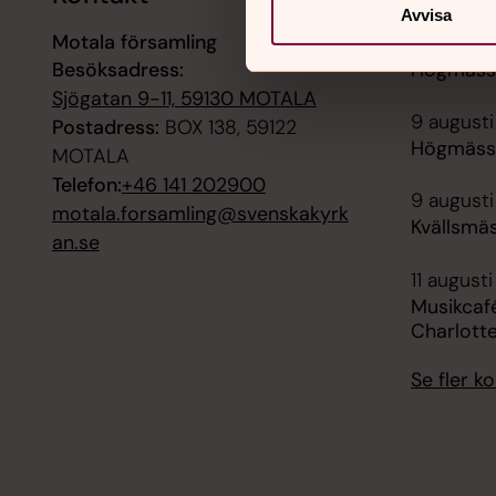
Avvisa
Motala församling
9 augusti
Besöksadress:
Högmässa
Sjögatan 9-11, 59130 MOTALA
9 augusti
Postadress:
BOX 138, 59122
Högmässa
MOTALA
Telefon:
+46 141 202900
9 augusti
motala.forsamling@svenskakyrk
Kvällsmäs
an.se
11 augusti
Musikcafé
Charlott
Se fler 