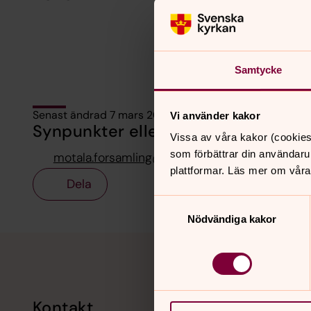
Samtycke
Senast ändrad 7 mars 2025
Vi använder kakor
Synpunkter eller frågor på sidans i
Vissa av våra kakor (cookies
som förbättrar din användaru
motala.forsamling@svenskakyrkan.se
plattformar. Läs mer om våra
Dela
Samtyckesval
Nödvändiga kakor
Tillbaka till toppen
Tillbaka till innehållet
Kontakt
Kalend