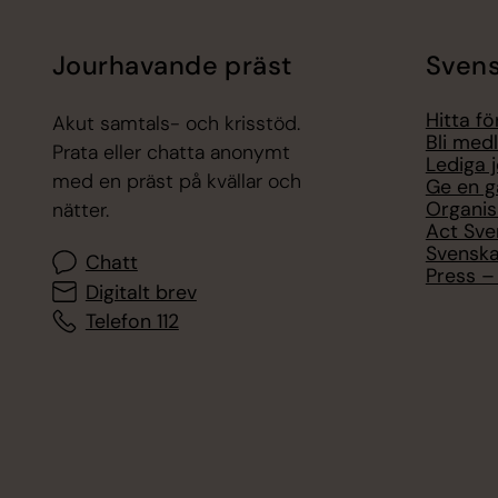
Jourhavande präst
Svens
Hitta f
Akut samtals- och krisstöd.
Bli med
Prata eller chatta anonymt
Lediga 
med en präst på kvällar och
Ge en g
Organis
nätter.
Act Sve
Svenska
Chatt
Press – 
Digitalt brev
Telefon 112