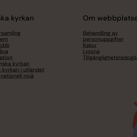
ka kyrkan
Om webbplats
örsamling
Behandling av
lem
personuppgifter
jobb
Kakor
åva
Lyssna
ation
Tillgänglighetsredogö
nska kyrkan
 kyrkan i utlandet
nationell nivå