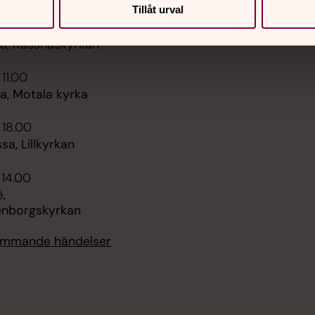
Tillåt urval
Diakoni – kyrkans omso
 09.30
Sidkarta
, Råssnäskyrkan
 11.00
, Motala kyrka
 18.00
sa, Lillkyrkan
 14.00
,
enborgskyrkan
kommande händelser