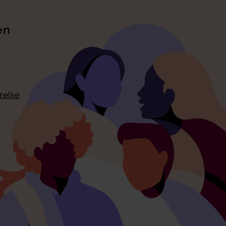
en
relse