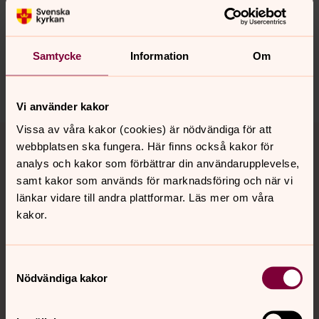
Senast ändrad 17 april 2026
Synpunkter eller frågor på sidans
innehåll?
Samtycke
Information
Om
motala.forsamling@svenskakyrkan.se
Dela
Vi använder kakor
Tillbaka till toppen
Tillbaka till innehållet
Vissa av våra kakor (cookies) är nödvändiga för att
webbplatsen ska fungera. Här finns också kakor för
analys och kakor som förbättrar din användarupplevelse,
samt kakor som används för marknadsföring och när vi
länkar vidare till andra plattformar. Läs mer om våra
Kontakt
kakor.
Kalender
Samtyckesval
Nödvändiga kakor
Hitta snabbt