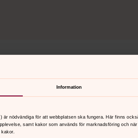
Minnesgudstjänst i
Vinnerstad
Vinnerstad kyrka
Information
Meditativ gudstjänst-
ljuset kring dig
) är nödvändiga för att webbplatsen ska fungera. Här finns ocks
pplevelse, samt kakor som används för marknadsföring och när vi
Råssnäskyrkan
 kakor.