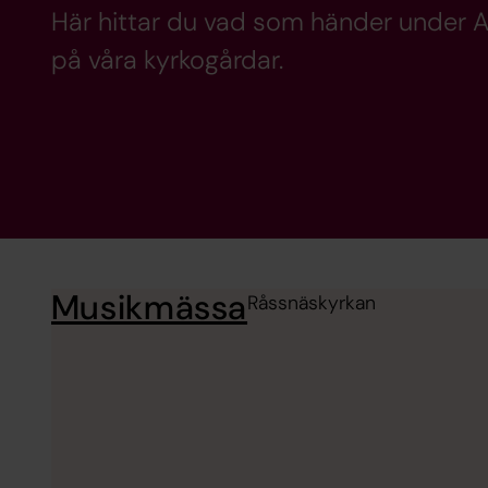
Här hittar du vad som händer under Al
på våra kyrkogårdar.
Musikmässa
Råssnäskyrkan