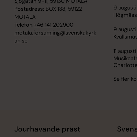
Sjögatan 9-11, 59130 MOTALA
9 augusti
Postadress:
BOX 138, 59122
Högmässa
MOTALA
Telefon:
+46 141 202900
9 augusti
motala.forsamling@svenskakyrk
Kvällsmäs
an.se
11 augusti
Musikcafé
Charlott
Se fler 
Jourhavande präst
Svens