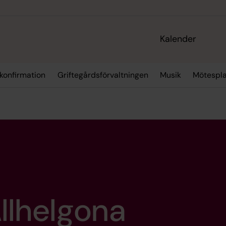
Kalender
 konfirmation
Griftegårdsförvaltningen
Musik
Mötespla
llhelgona