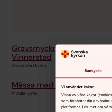
Gravsmyckningskaffe i
Vinnerstad
Vinnerstad kyrka
Samtycke
Mässa med musik
Vi använder kakor
Motala kyrka
Vissa av våra kakor (cookies
som förbättrar din användaru
plattformar. Läs mer om våra