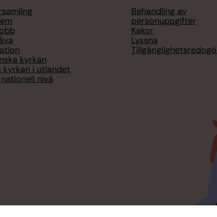
örsamling
Behandling av
lem
personuppgifter
jobb
Kakor
åva
Lyssna
ation
Tillgänglighetsredogö
nska kyrkan
 kyrkan i utlandet
nationell nivå