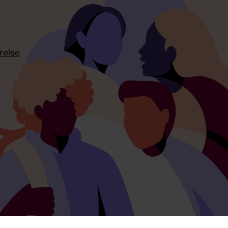
relse