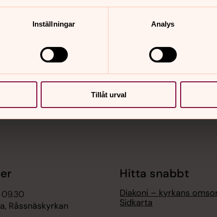
Inställningar
Analys
nnehåll?
Tillåt urval
er
Hitta snabbt
Diakoni – kyrkans omso
 09.30
Sidkarta
, Råssnäskyrkan