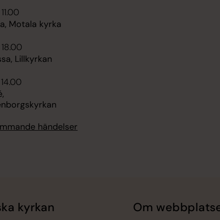
 11.00
, Motala kyrka
 18.00
sa, Lillkyrkan
 14.00
,
enborgskyrkan
kommande händelser
ka kyrkan
Om webbplats