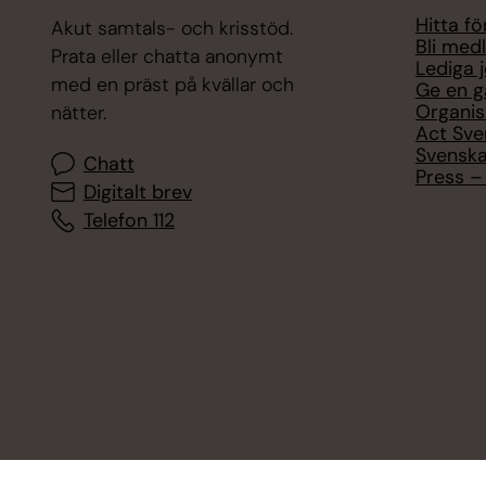
Hitta f
Akut samtals- och krisstöd.
Bli med
Prata eller chatta anonymt
Lediga 
med en präst på kvällar och
Ge en g
Organis
nätter.
Act Sve
Svenska
Chatt
Press – 
Digitalt brev
Telefon 112