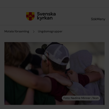
Till innehållet
Till undermeny
Sök
Meny
Motala församling
Ungdomsgrupper