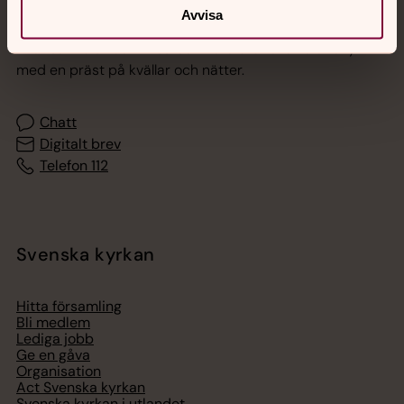
Jourhavande präst
Avvisa
Akut samtals- och krisstöd. Prata eller chatta anonymt
med en präst på kvällar och nätter.
Chatt
Digitalt brev
Telefon 112
Svenska kyrkan
Hitta församling
Bli medlem
Lediga jobb
Ge en gåva
Organisation
Act Svenska kyrkan
Svenska kyrkan i utlandet