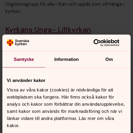
Ungdomsgrupp för alla i 9:an och uppåt som vill hänga i
kyrkan.
Kyrkans Unga- Lillkyrkan
Kyrkans Unga är för dig som är konfirmerad och vill
fortsätta att komma till kyrkan och är i åldern 15-20 år.
Samtycke
Information
Om
Senast ändrad 14 januari 2026
Synpunkter eller frågor på sidans
Vi använder kakor
innehåll?
Vissa av våra kakor (cookies) är nödvändiga för att
motala.forsamling@svenskakyrkan.se
webbplatsen ska fungera. Här finns också kakor för
analys och kakor som förbättrar din användarupplevelse,
Dela
samt kakor som används för marknadsföring och när vi
länkar vidare till andra plattformar. Läs mer om våra
Tillbaka till toppen
Tillbaka till innehållet
kakor.