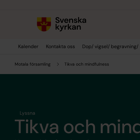
Till innehållet
Till undermeny
Kalender
Kontakta oss
Dop/ vigsel/ begravning/
Motala församling
Tikva och mindfulness
Lyssna
Tikva och min