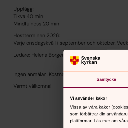
Upplägg:
Tikva 40 min
Mindfulness 20 min
Höstterminen 2026:
Varje onsdagskväll i september och oktober. Vec
Ledare: Helena Borgenback, diakon
Ingen anmälan. Kostnadsfritt.
Samtycke
Varmt välkomna!
Vi använder kakor
Vissa av våra kakor (cookies
som förbättrar din användaru
plattformar. Läs mer om våra