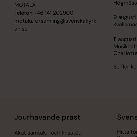
Högmässa
MOTALA
Telefon:
+46 141 202900
9 augusti
motala.forsamling@svenskakyrk
Kvällsmäs
an.se
11 augusti
Musikcafé
Charlott
Se fler 
Jourhavande präst
Svens
Hitta f
Akut samtals- och krisstöd.