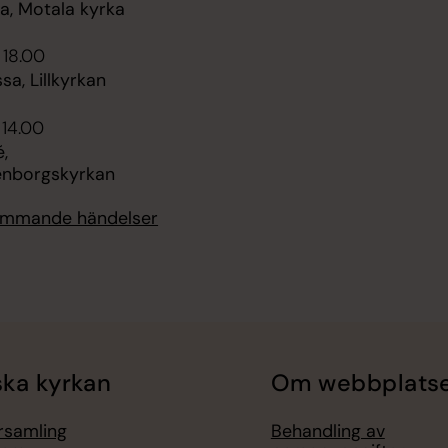
, Motala kyrka
 18.00
sa, Lillkyrkan
 14.00
,
enborgskyrkan
kommande händelser
ka kyrkan
Om webbplats
örsamling
Behandling av