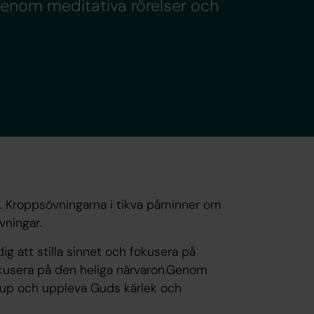
enom meditativa rörelser och
d. Kroppsövningarna i tikva påminner om
ningar.
g att stilla sinnet och fokusera på
fokusera på den heliga närvaron.Genom
 djup och uppleva Guds kärlek och