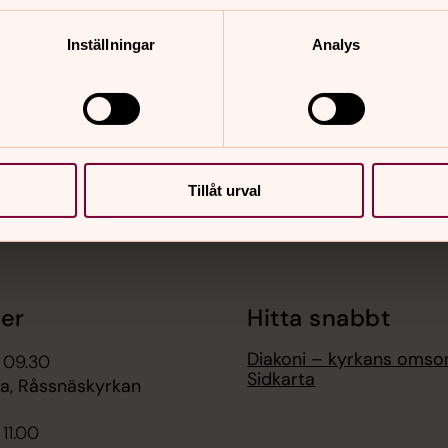
Inställningar
Analys
nnehåll?
Tillåt urval
er
Hitta snabbt
Diakoni – kyrkans omso
 09.30
Sidkarta
, Råssnäskyrkan
 11.00