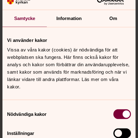
innehåll?
motala.forsamling@svenskakyrkan.se
Samtycke
Information
Om
Dela
Vi använder kakor
Tillbaka till toppen
Tillbaka till innehållet
Vissa av våra kakor (cookies) är nödvändiga för att
webbplatsen ska fungera. Här finns också kakor för
analys och kakor som förbättrar din användarupplevelse,
samt kakor som används för marknadsföring och när vi
Kontakt
länkar vidare till andra plattformar. Läs mer om våra
kakor.
Kalender
Samtyckesval
Nödvändiga kakor
Hitta snabbt
Inställningar