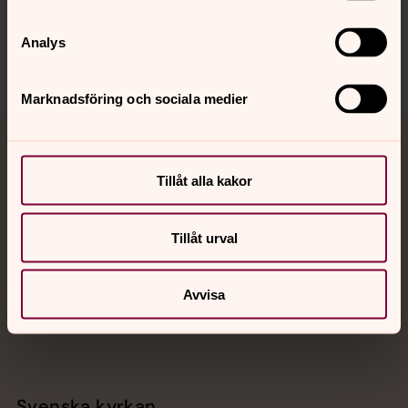
Sociala kanaler
Analys
Marknadsföring och sociala medier
Jourhavande präst
Tillåt alla kakor
Akut samtals- och krisstöd. Prata eller chatta anonymt
med en präst på kvällar och nätter.
Tillåt urval
Chatt
Digitalt brev
Avvisa
Telefon 112
Svenska kyrkan