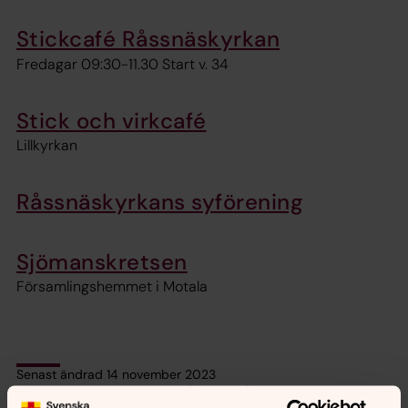
Stickcafé Råssnäskyrkan
Fredagar 09:30-11.30 Start v. 34
Stick och virkcafé
Lillkyrkan
Råssnäskyrkans syförening
Sjömanskretsen
Församlingshemmet i Motala
Senast ändrad 14 november 2023
Synpunkter eller frågor på sidans