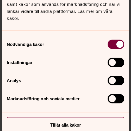
samt kakor som används för marknadsföring och när vi
länkar vidare till andra plattformar. Läs mer om våra
kakor.
Samtyckesval
Nödvändiga kakor
Inställningar
Helena Skogstjärna
Analys
Präst, Motala församling
Direkt:
0141-20 29 17
SMS:
070 26 09 250
helena.skogstjarna@svenskakyrkan.se
Marknadsföring och sociala medier
E-post:
Mer om Helena Skogstjärna
Sjukhuspräst
Tillåt alla kakor