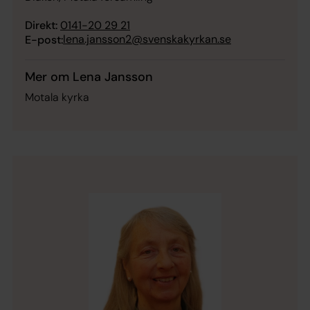
Direkt:
0141-20 29 21
lena.jansson2@svenskakyrkan.se
E-post:
Mer om Lena Jansson
Motala kyrka