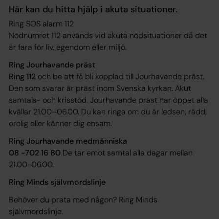
Här kan du hitta hjälp i akuta situationer.
Ring SOS alarm 112
Nödnumret 112 används vid akuta nödsituationer då det
är fara för liv, egendom eller miljö.
Ring Jourhavande präst
Ring 112
och be att få bli kopplad till Jourhavande präst.
Den som svarar är präst inom Svenska kyrkan. Akut
samtals- och krisstöd. Jourhavande präst har öppet alla
kvällar 21.00–06.00. Du kan ringa om du är ledsen, rädd,
orolig eller känner dig ensam.
Ring Jourhavande medmänniska
08 -702 16 80
De tar emot samtal alla dagar mellan
21.00-06.00.
Ring Minds självmordslinje
Behöver du prata med någon? Ring Minds
självmordslinje.