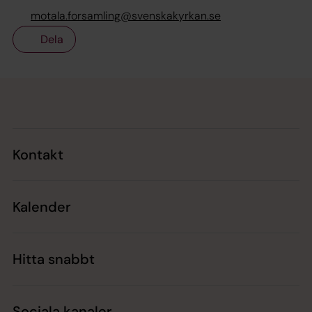
motala.forsamling@svenskakyrkan.se
Dela
Tillbaka till toppen
Tillbaka till innehållet
Kontakt
Kalender
Hitta snabbt
Sociala kanaler