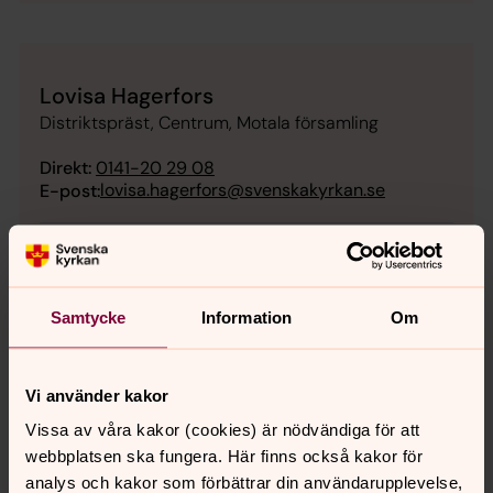
Lovisa Hagerfors
Distriktspräst, Centrum, Motala församling
Direkt:
0141-20 29 08
lovisa.hagerfors@svenskakyrkan.se
E-post:
Mer om Lovisa Hagerfors
Motala kyrka
Samtycke
Information
Om
Vi använder kakor
Vissa av våra kakor (cookies) är nödvändiga för att
webbplatsen ska fungera. Här finns också kakor för
analys och kakor som förbättrar din användarupplevelse,