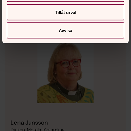
Tillåt urval
Avvisa
Lena Jansson
Diakon, Motala församling