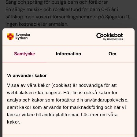
Sång och språng för busiga barn och föräldrar
En sång- musik- och rörelsestund för barn 0-5 år i
sällskap med vuxen i församlingshemmet på Sjögatan 11.
Ingen kostnad eller anmälan.
Kaffe, saft och frukt.
Samtycke
Information
Om
Senast ändrad 24 februari 2025
Synpunkter eller frågor på sidans
innehåll?
Vi använder kakor
motala.forsamling@svenskakyrkan.se
Vissa av våra kakor (cookies) är nödvändiga för att
webbplatsen ska fungera. Här finns också kakor för
Dela
analys och kakor som förbättrar din användarupplevelse,
samt kakor som används för marknadsföring och när vi
Tillbaka till toppen
Tillbaka till innehållet
länkar vidare till andra plattformar. Läs mer om våra
kakor.