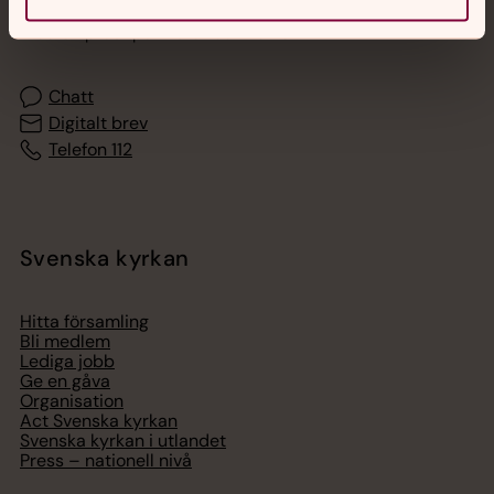
Akut samtals- och krisstöd. Prata eller chatta anonymt
med en präst på kvällar och nätter.
Chatt
Digitalt brev
Telefon 112
Svenska kyrkan
Hitta församling
Bli medlem
Lediga jobb
Ge en gåva
Organisation
Act Svenska kyrkan
Svenska kyrkan i utlandet
Press – nationell nivå