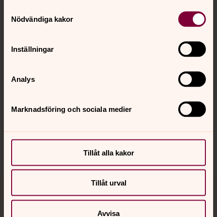
Samtyckesval
Kontakt
Nödvändiga kakor
Kalender
Inställningar
Analys
Hitta snabbt
Marknadsföring och sociala medier
Sociala kanaler
Tillåt alla kakor
Tillåt urval
Jourhavande präst
Avvisa