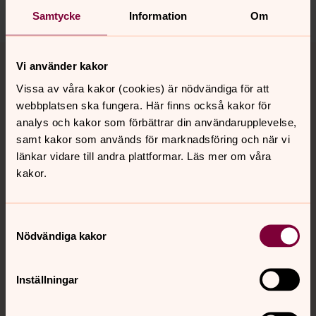
Dela
Samtycke
Information
Om
Tillbaka till toppen
Tillbaka till innehållet
Vi använder kakor
Vissa av våra kakor (cookies) är nödvändiga för att
webbplatsen ska fungera. Här finns också kakor för
Kontakt
analys och kakor som förbättrar din användarupplevelse,
samt kakor som används för marknadsföring och när vi
länkar vidare till andra plattformar. Läs mer om våra
Kalender
kakor.
Samtyckesval
Hitta snabbt
Nödvändiga kakor
Sociala kanaler
Inställningar