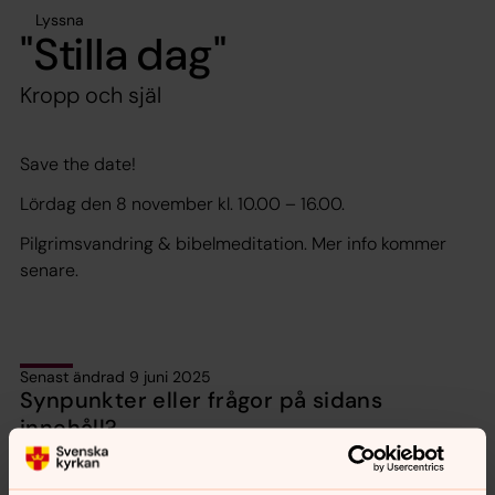
Lyssna
"Stilla dag"
Kropp och själ
Save the date!
Lördag den 8 november kl. 10.00 – 16.00.
Pilgrimsvandring & bibelmeditation. Mer info kommer
senare.
Senast ändrad 9 juni 2025
Synpunkter eller frågor på sidans
innehåll?
motala.forsamling@svenskakyrkan.se