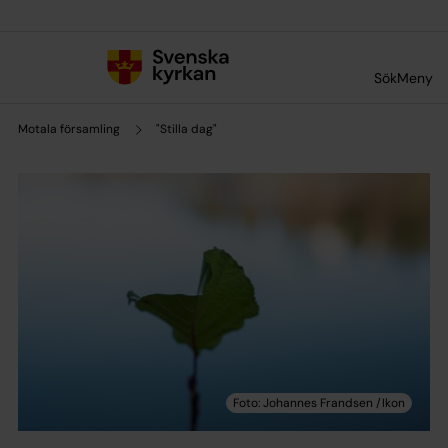
Till innehållet
Till undermeny
Sök
Meny
Motala församling
"Stilla dag"