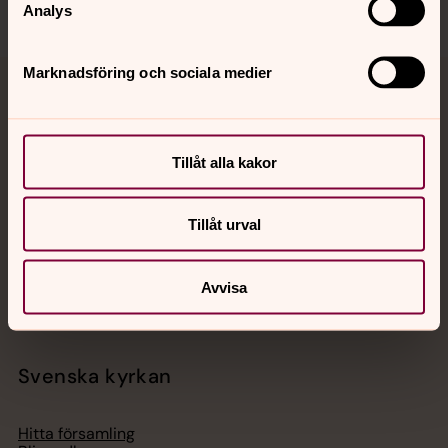
Analys
Marknadsföring och sociala medier
Jourhavande präst
Akut samtals- och krisstöd. Prata eller chatta anonymt
Tillåt alla kakor
med en präst på kvällar och nätter.
Tillåt urval
Chatt
Digitalt brev
Telefon 112
Avvisa
Svenska kyrkan
Hitta församling