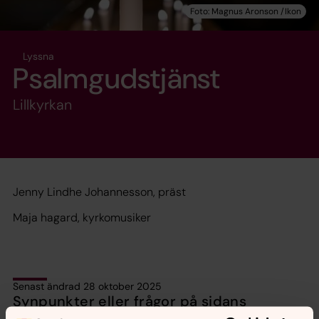
Lyssna
Psalmgudstjänst
Lillkyrkan
Jenny Lindhe Johannesson, präst
Maja hagard, kyrkomusiker
Senast ändrad 28 oktober 2025
Synpunkter eller frågor på sidans
innehåll?