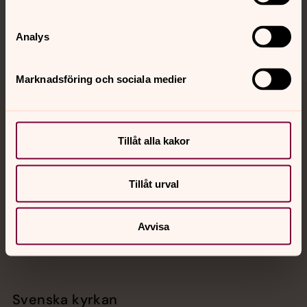
Sociala kanaler
Analys
Marknadsföring och sociala medier
Jourhavande präst
Tillåt alla kakor
Akut samtals- och krisstöd. Prata eller chatta anonymt
med en präst på kvällar och nätter.
Tillåt urval
Chatt
Digitalt brev
Avvisa
Telefon 112
Svenska kyrkan