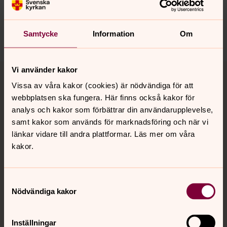
motala.forsamling@svenskakyrkan.se
Dela
Samtycke
Information
Om
Tillbaka till toppen
Tillbaka till innehållet
Vi använder kakor
Vissa av våra kakor (cookies) är nödvändiga för att
webbplatsen ska fungera. Här finns också kakor för
analys och kakor som förbättrar din användarupplevelse,
Kontakt
samt kakor som används för marknadsföring och när vi
länkar vidare till andra plattformar. Läs mer om våra
kakor.
Kalender
Samtyckesval
Hitta snabbt
Nödvändiga kakor
Inställningar