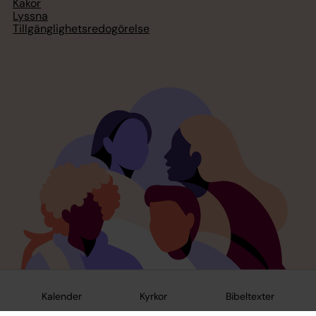
Kakor
Lyssna
Tillgänglighetsredogörelse
Kalender
Kyrkor
Bibeltexter