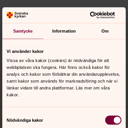
Senast ändrad 16 januari 2026
Synpunkter eller frågor på sidans
innehåll?
Samtycke
Information
Om
motala.forsamling@svenskakyrkan.se
Dela
Vi använder kakor
Vissa av våra kakor (cookies) är nödvändiga för att
webbplatsen ska fungera. Här finns också kakor för
Tillbaka till toppen
Tillbaka till innehållet
analys och kakor som förbättrar din användarupplevelse,
samt kakor som används för marknadsföring och när vi
länkar vidare till andra plattformar. Läs mer om våra
kakor.
Kontakt
Samtyckesval
Kalender
Nödvändiga kakor