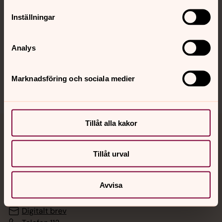
Inställningar
Hitta snabbt
Analys
Sociala kanaler
Marknadsföring och sociala medier
Tillåt alla kakor
Jourhavande präst
Tillåt urval
Akut samtals- och krisstöd. Prata eller chatta anonymt
med en präst på kvällar och nätter.
Avvisa
Chatt
Digitalt brev