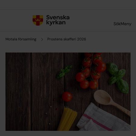
Till innehållet
Till undermeny
Sök
Meny
Motala församling
Prostens skafferi 2026