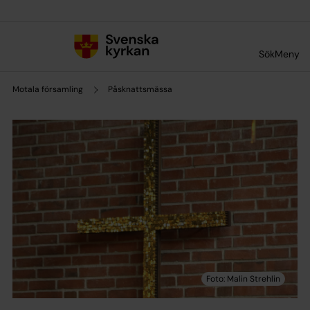
Till innehållet
Till undermeny
Sök
Meny
Motala församling
Påsknattsmässa