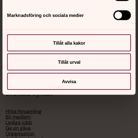
Jourhavande präst
Marknadsföring och sociala medier
Akut samtals- och krisstöd. Prata eller chatta anonymt
med en präst på kvällar och nätter.
Tillåt alla kakor
Chatt
Digitalt brev
Tillåt urval
Telefon 112
Avvisa
Svenska kyrkan
Hitta församling
Bli medlem
Lediga jobb
Ge en gåva
Organisation