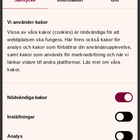
Vi använder kakor
Kontakt
Vissa av våra kakor (cookies) är nödvändiga för att
webbplatsen ska fungera. Här finns också kakor för
analys och kakor som förbättrar din användarupplevelse,
Kalender
samt kakor som används för marknadsföring och när vi
länkar vidare till andra plattformar. Läs mer om våra
kakor.
Hitta snabbt
Samtyckesval
Nödvändiga kakor
Sociala kanaler
Inställningar
Analys