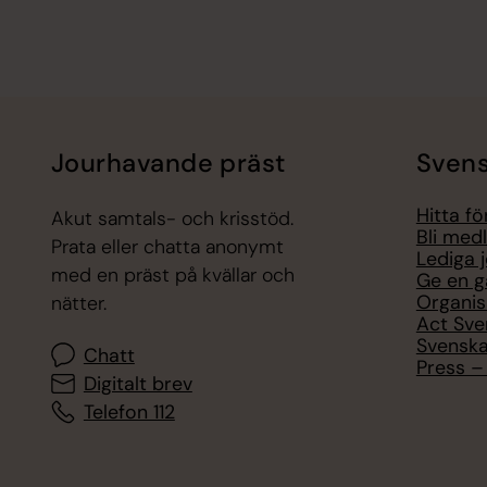
Jourhavande präst
Svens
Hitta f
Akut samtals- och krisstöd.
Bli med
Prata eller chatta anonymt
Lediga 
med en präst på kvällar och
Ge en g
Organis
nätter.
Act Sve
Svenska
Chatt
Press – 
Digitalt brev
Telefon 112