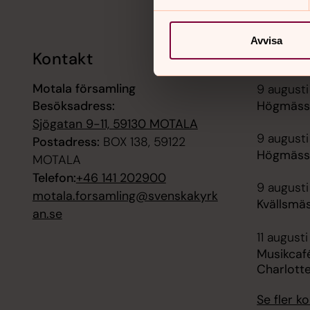
Avvisa
Kontakt
Kalend
Motala församling
9 augusti
Besöksadress:
Högmässa
Sjögatan 9-11, 59130 MOTALA
9 augusti
Postadress:
BOX 138, 59122
Högmässa
MOTALA
Telefon:
+46 141 202900
9 augusti
motala.forsamling@svenskakyrk
Kvällsmäs
an.se
11 augusti
Musikcafé
Charlott
Se fler 