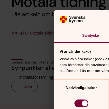
Motala tidning
Läs artikeln om bike-in vigsel från 20
Artikel ur Motala tidning
Samtycke
Vi använder kakor
Vissa av våra kakor (cookies
Senast ändrad 14 maj 2025
som förbättrar din användaru
Synpunkter eller frågor på sidans i
plattformar. Läs mer om våra
motala.forsamling@svenskakyrkan.se
Samtyckesval
Dela
Nödvändiga kakor
Tillbaka till toppen
Tillbaka till innehållet