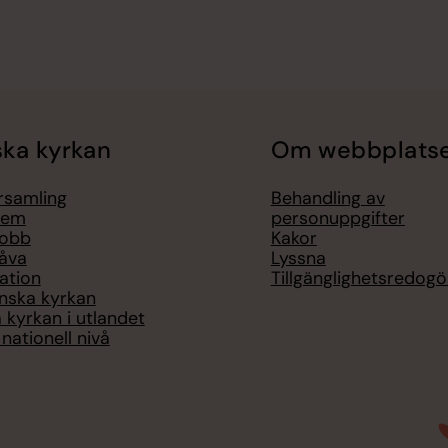
ka kyrkan
Om webbplats
örsamling
Behandling av
lem
personuppgifter
jobb
Kakor
åva
Lyssna
ation
Tillgänglighetsredogö
nska kyrkan
 kyrkan i utlandet
nationell nivå