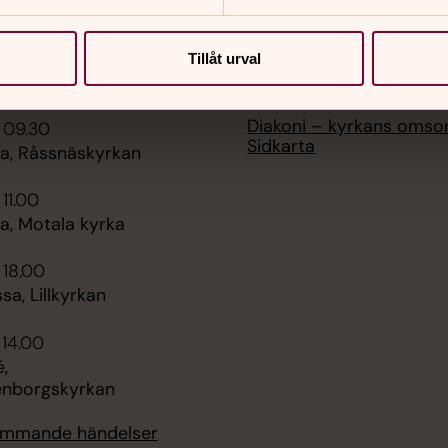
Tillåt urval
er
Hitta snabbt
Diakoni – kyrkans omso
 09.30
Sidkarta
, Råssnäskyrkan
 11.00
, Motala kyrka
 18.00
sa, Lillkyrkan
 14.00
,
enborgskyrkan
kommande händelser