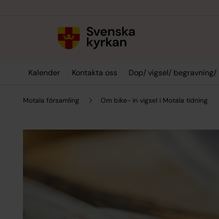
Till innehållet
Till undermeny
Kalender
Kontakta oss
Dop/ vigsel/ begravning/
Motala församling
Om bike- in vigsel i Motala tidning