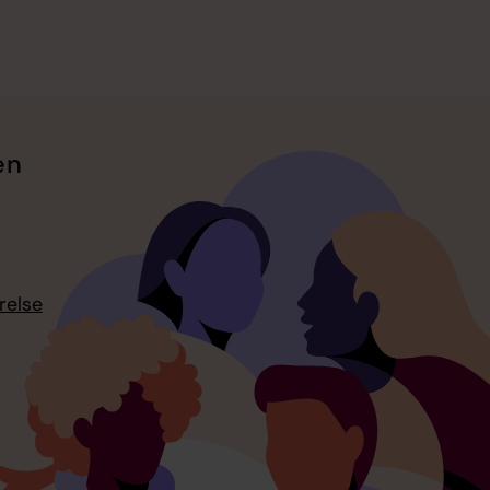
en
relse