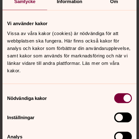
Samtycke
Information
Om
Tillbaka till toppen
Tillbaka till innehållet
Vi använder kakor
Vissa av våra kakor (cookies) är nödvändiga för att
Kontakt
webbplatsen ska fungera. Här finns också kakor för
analys och kakor som förbättrar din användarupplevelse,
samt kakor som används för marknadsföring och när vi
länkar vidare till andra plattformar. Läs mer om våra
Kalender
kakor.
Hitta snabbt
Samtyckesval
Nödvändiga kakor
Sociala kanaler
Inställningar
Analys