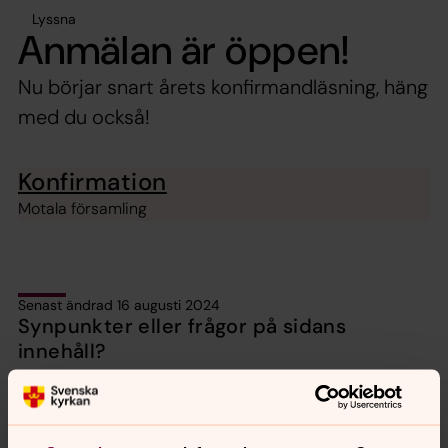
Lyssna
Anmälan är öppen!
Nu börjar snart årets konfirmandläsning, häng
med du också!
Konfirmation
Motala församling
Senast ändrad 16 augusti 2024
Synpunkter eller frågor på sidans
innehåll?
motala.forsamling@svenskakyrkan.se
Dela