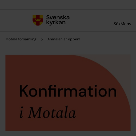
Till innehållet
Till undermeny
Sök
Meny
Motala församling
Anmälan är öppen!