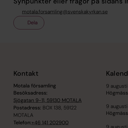
Synpunkter eller frågor på sidans i
motala.forsamling@svenskakyrkan.se
Dela
Tillbaka till toppen
Tillbaka till innehållet
Kontakt
Kalend
Motala församling
9 augusti
Besöksadress:
Högmässa
Sjögatan 9-11, 59130 MOTALA
9 augusti
Postadress:
BOX 138, 59122
Högmässa
MOTALA
Telefon:
+46 141 202900
9 augusti