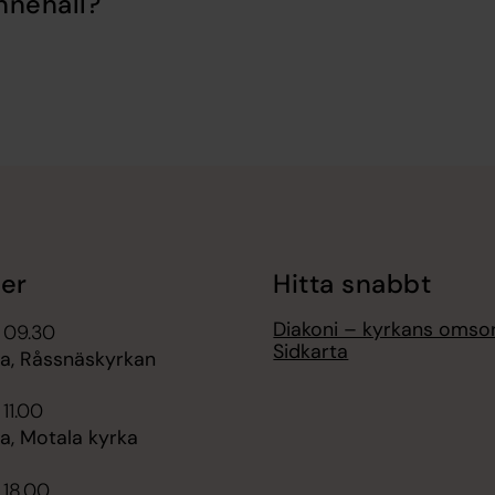
nnehåll?
er
Hitta snabbt
Diakoni – kyrkans omso
 09.30
Sidkarta
, Råssnäskyrkan
 11.00
, Motala kyrka
 18.00