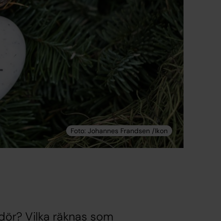
dör? Vilka räknas som