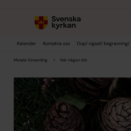
Till innehållet
Till undermeny
Kalender
Kontakta oss
Dop/ vigsel/ begravning/
Motala församling
När någon dör