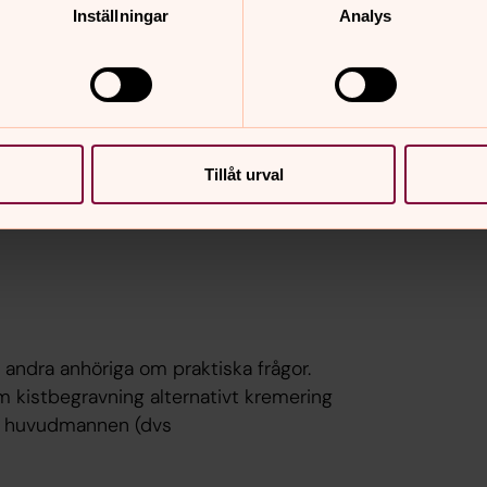
Inställningar
Analys
 ordning, finns det mycket hjälp och
ta församlingen där den döda ska
om hur du planerar en begravning i
Tillåt urval
ng
andra anhöriga om praktiska frågor.
 kistbegravning alternativt kremering
är huvudmannen (dvs