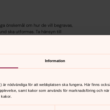
iga önskemål om hur de vill begravas,
und ska utformas. Ta hänsyn till
Information
anera för begravningen. Om det inte
ngen är kommunen skyldig att göra det.
r att kremera. Det måste ske inom en
) är nödvändiga för att webbplatsen ska fungera. Här finns ocks
pplevelse, samt kakor som används för marknadsföring och när vi
 kakor.
a kan begravas