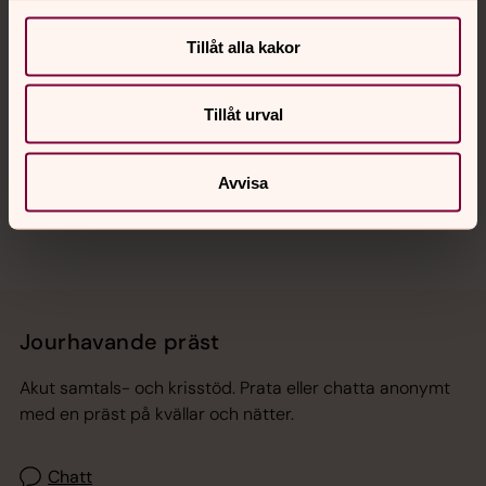
Kalender
Tillåt alla kakor
Hitta snabbt
Tillåt urval
Sociala kanaler
Avvisa
Jourhavande präst
Akut samtals- och krisstöd. Prata eller chatta anonymt
med en präst på kvällar och nätter.
Chatt