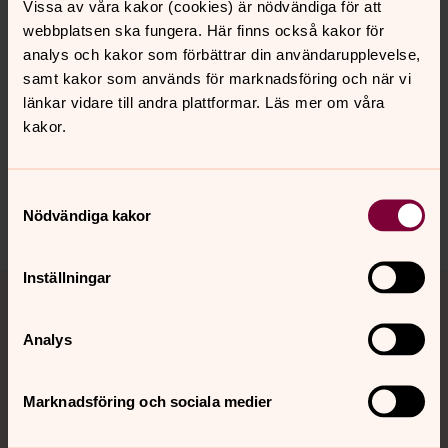
Välkommen!
Vissa av våra kakor (cookies) är nödvändiga för att
webbplatsen ska fungera. Här finns också kakor för
analys och kakor som förbättrar din användarupplevelse,
samt kakor som används för marknadsföring och när vi
länkar vidare till andra plattformar. Läs mer om våra
Senast ändrad 5 juni 2025
Synpunkter eller frågor på sidans
kakor.
innehåll?
motala.forsamling@svenskakyrkan.se
Samtyckesval
Dela
Nödvändiga kakor
Tillbaka till toppen
Tillbaka till innehållet
Inställningar
Analys
Kontakt
Marknadsföring och sociala medier