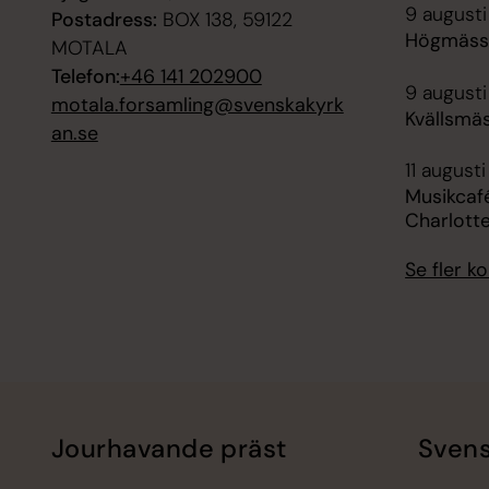
9 augusti
Postadress:
BOX 138, 59122
Högmässa
MOTALA
Telefon:
+46 141 202900
9 augusti
motala.forsamling@svenskakyrk
Kvällsmäs
an.se
11 augusti
Musikcafé
Charlott
Se fler 
Jourhavande präst
Svens