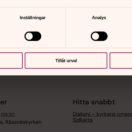
Inställningar
Analys
nnehåll?
Tillåt urval
er
Hitta snabbt
Diakoni – kyrkans omso
 09.30
Sidkarta
, Råssnäskyrkan