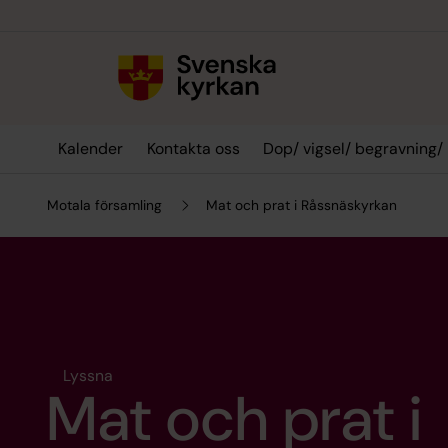
Till innehållet
Till undermeny
Kalender
Kontakta oss
Dop/ vigsel/ begravning/
Motala församling
Mat och prat i Råssnäskyrkan
Lyssna
Mat och prat i