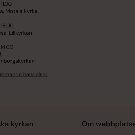
 11.00
, Motala kyrka
 18.00
sa, Lillkyrkan
 14.00
,
enborgskyrkan
kommande händelser
ka kyrkan
Om webbplats