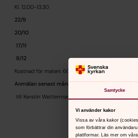
Kl. 12.00-13.30
22/9
20/10
17/11
8/12
Kostnad för maten: 60 kr
Anmälan senast måndag samma vecka kl. 13.00
Samtycke
till Kerstin Wettermark, tel 0730-757 255
Vi använder kakor
Vissa av våra kakor (cookies
som förbättrar din användaru
plattformar. Läs mer om våra