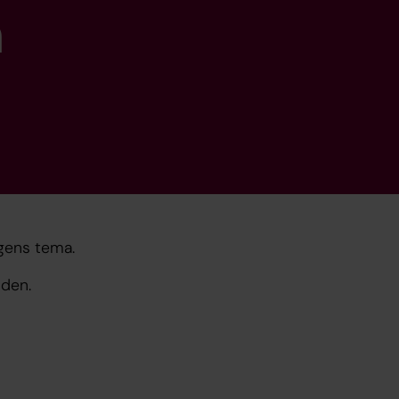
n
agens tema.
iden.