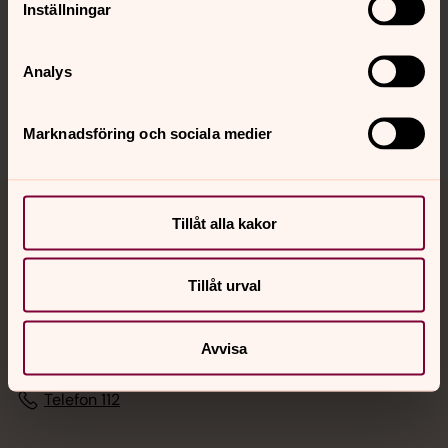
Inställningar
Sociala kanaler
Analys
Marknadsföring och sociala medier
Jourhavande präst
Tillåt alla kakor
Akut samtals- och krisstöd. Prata eller chatta anonymt
Tillåt urval
med en präst på kvällar och nätter.
Avvisa
Chatt
Digitalt brev
Telefon 112