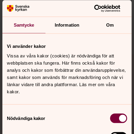
Senast ändrad 28 oktober 2025
Synpunkter eller frågor på sidans
innehåll?
Samtycke
Information
Om
motala.forsamling@svenskakyrkan.se
Dela
Vi använder kakor
Vissa av våra kakor (cookies) är nödvändiga för att
Tillbaka till toppen
Tillbaka till innehållet
webbplatsen ska fungera. Här finns också kakor för
analys och kakor som förbättrar din användarupplevelse,
samt kakor som används för marknadsföring och när vi
länkar vidare till andra plattformar. Läs mer om våra
Kontakt
kakor.
Kalender
Samtyckesval
Nödvändiga kakor
Hitta snabbt