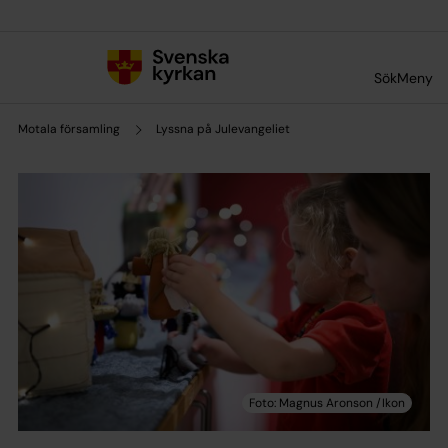
Till innehållet
Till undermeny
Sök
Meny
Motala församling
Lyssna på Julevangeliet