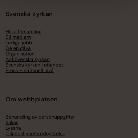
Svenska kyrkan
Hitta församling
Bli medlem
Lediga jobb
Ge en gåva
Organisation
Act Svenska kyrkan
Svenska kyrkan i utlandet
Press – nationell nivå
Om webbplatsen
Behandling av personuppgifter
Kakor
Lyssna
Tillgänglighetsredogörelse