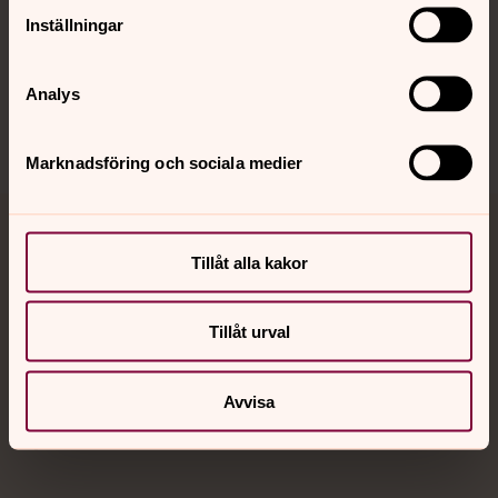
Inställningar
Sociala kanaler
Analys
Marknadsföring och sociala medier
Jourhavande präst
Tillåt alla kakor
Akut samtals- och krisstöd. Prata eller chatta anonymt
med en präst på kvällar och nätter.
Tillåt urval
Chatt
Avvisa
Digitalt brev
Telefon 112