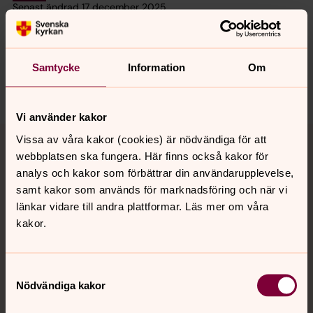
Senast ändrad 17 december 2025
Synpunkter eller frågor på sidans
innehåll?
motala.forsamling@svenskakyrkan.se
Samtycke
Information
Om
Dela
Vi använder kakor
Tillbaka till toppen
Tillbaka till innehållet
Vissa av våra kakor (cookies) är nödvändiga för att
webbplatsen ska fungera. Här finns också kakor för
analys och kakor som förbättrar din användarupplevelse,
samt kakor som används för marknadsföring och när vi
Kontakt
länkar vidare till andra plattformar. Läs mer om våra
kakor.
Kalender
Samtyckesval
Nödvändiga kakor
Hitta snabbt