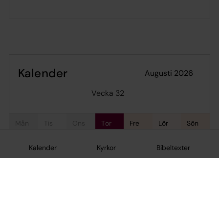
Kalender
augusti 2026
Vecka 32
mån
tis
ons
tor
fre
lör
sön
3
4
5
6
7
8
9
Kalender
Kyrkor
Bibeltexter
Inga händelser i dag.