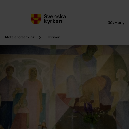
Till innehållet
Till undermeny
Sök
Meny
Motala församling
Lillkyrkan