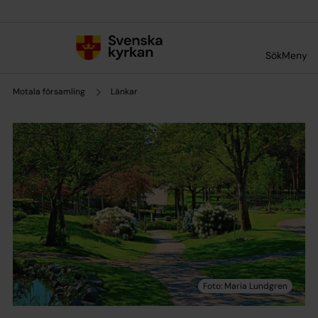
Till innehållet
Till undermeny
Sök
Meny
Motala församling
Länkar