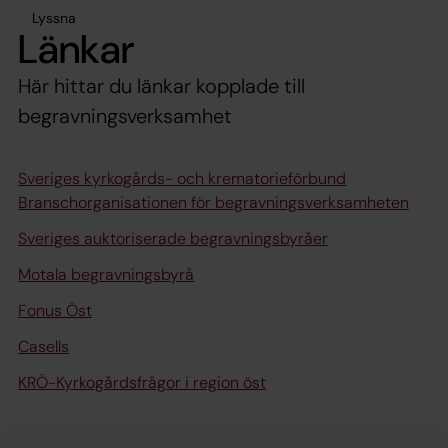
Lyssna
Länkar
Här hittar du länkar kopplade till
begravningsverksamhet
Sveriges kyrkogårds- och krematorieförbund
Branschorganisationen för begravningsverksamheten
Sveriges auktoriserade begravningsbyråer
Motala begravningsbyrå
Fonus Öst
Casells
KRÖ-Kyrkogårdsfrågor i region öst