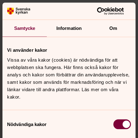
Senast ändrad 21 maj 2025
Synpunkter eller frågor på sidans
innehåll?
Samtycke
Information
Om
motala.forsamling@svenskakyrkan.se
Dela
Vi använder kakor
Vissa av våra kakor (cookies) är nödvändiga för att
Tillbaka till toppen
Tillbaka till innehållet
webbplatsen ska fungera. Här finns också kakor för
analys och kakor som förbättrar din användarupplevelse,
samt kakor som används för marknadsföring och när vi
länkar vidare till andra plattformar. Läs mer om våra
Kontakt
kakor.
Kalender
Samtyckesval
Nödvändiga kakor