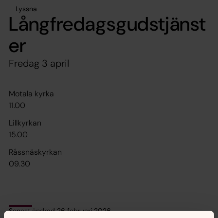
Lyssna
Långfredagsgudstjänst
er
Fredag 3 april
Motala kyrka
11.00
Lillkyrkan
15.00
Råssnäskyrkan
09.30
Senast ändrad 26 februari 2026