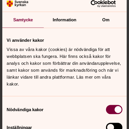
Synpunkter eller frågor på sidans
innehåll?
motala.forsamling@svenskakyrkan.se
Samtycke
Information
Om
Dela
Vi använder kakor
Tillbaka till toppen
Tillbaka till innehållet
Vissa av våra kakor (cookies) är nödvändiga för att
webbplatsen ska fungera. Här finns också kakor för
analys och kakor som förbättrar din användarupplevelse,
samt kakor som används för marknadsföring och när vi
Kontakt
länkar vidare till andra plattformar. Läs mer om våra
kakor.
Kalender
Samtyckesval
Nödvändiga kakor
Hitta snabbt
Inställningar