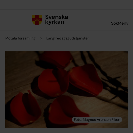
Till innehållet
Till undermeny
Sök
Meny
Motala församling
Långfredagsgudstjänster