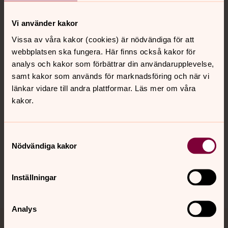
Vi använder kakor
Kontakt
Vissa av våra kakor (cookies) är nödvändiga för att
webbplatsen ska fungera. Här finns också kakor för
analys och kakor som förbättrar din användarupplevelse,
Kalender
samt kakor som används för marknadsföring och när vi
länkar vidare till andra plattformar. Läs mer om våra
kakor.
Hitta snabbt
Samtyckesval
Nödvändiga kakor
Sociala kanaler
Inställningar
Analys