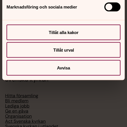
Jourhavande präst
Marknadsföring och sociala medier
Akut samtals- och krisstöd. Prata eller chatta anonymt
med en präst på kvällar och nätter.
Tillåt alla kakor
Chatt
Digitalt brev
Tillåt urval
Telefon 112
Avvisa
Svenska kyrkan
Hitta församling
Bli medlem
Lediga jobb
Ge en gåva
Organisation
Act Svenska kyrkan
Svenska kyrkan i utlandet