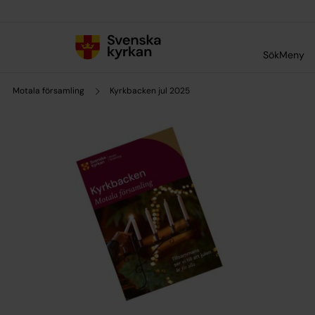
Till innehållet
Till undermeny
Sök
Meny
Motala församling
Kyrkbacken jul 2025