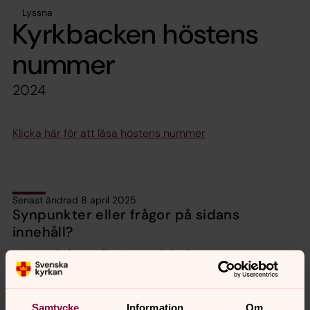
Lyssna
Kyrkbacken höstens
nummer
2024
Klicka här för att läsa höstens nummer
Senast ändrad 8 april 2025
Synpunkter eller frågor på sidans
innehåll?
motala.forsamling@svenskakyrkan.se
Dela
Samtycke
Information
Om