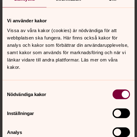
Tillbaka till toppen
Tillbaka till innehållet
Vi använder kakor
Vissa av våra kakor (cookies) är nödvändiga för att
Kontakt
webbplatsen ska fungera. Här finns också kakor för
analys och kakor som förbättrar din användarupplevelse,
samt kakor som används för marknadsföring och när vi
Kalender
länkar vidare till andra plattformar. Läs mer om våra
kakor.
Hitta snabbt
Samtyckesval
Nödvändiga kakor
Sociala kanaler
Inställningar
Analys